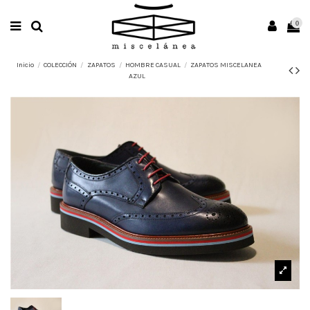
0
Inicio
COLECCIÓN
ZAPATOS
HOMBRE CASUAL
ZAPATOS MISCELANEA
AZUL