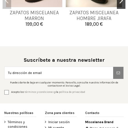
39
40
41
42
ZAPATOS MISCELANEA
ZAPATOS MISCELANEA
39
40
41
44
MARRON
HOMBRE JIRAFA
43
44
46
48
199,00 €
189,00 €

Añadir al carrito

Añadir al carrito
Suscríbete a nuestra newsletter
Puedes darte de baja en cualquier momento. Para ello, consulte nuestra información de
contacto en el Aviso Legal.
Acepto los
términos y condiciones
y la
política de privacidad
Nuestras políticas
Zona para clientes
Contacto
Términos y
Iniciar sesión
Miscelanea Brand
condiciones
Mi cuenta