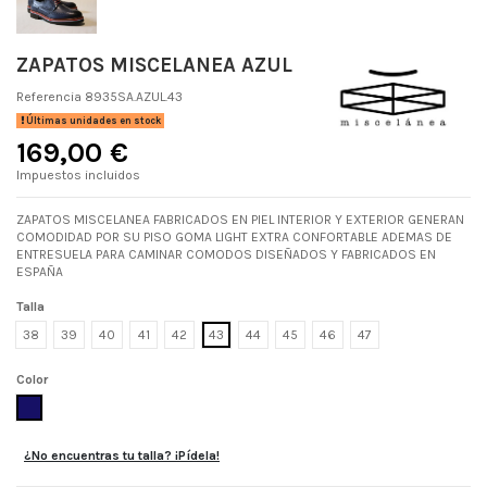
ZAPATOS MISCELANEA AZUL
Referencia
8935SA.AZUL.43
Últimas unidades en stock
169,00 €
Impuestos incluidos
ZAPATOS MISCELANEA FABRICADOS EN PIEL INTERIOR Y EXTERIOR GENERAN
COMODIDAD POR SU PISO GOMA LIGHT EXTRA CONFORTABLE ADEMAS DE
ENTRESUELA PARA CAMINAR COMODOS DISEÑADOS Y FABRICADOS EN
ESPAÑA
Talla
38
39
40
41
42
43
44
45
46
47
Color
AZUL
¿No encuentras tu talla? ¡Pídela!