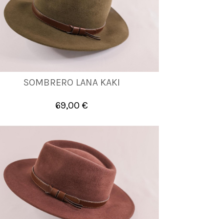
SOMBRERO LANA KAKI
56
57
58
59
61
69,00 €

Añadir al carrito