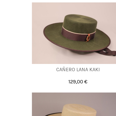
CAÑERO LANA KAKI
57
58
59
60
129,00 €

Añadir al carrito