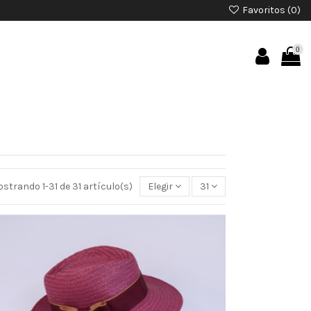
Favoritos (
0
)
0
strando 1-31 de 31 artículo(s)
Elegir
31