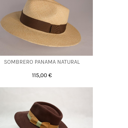
SOMBRERO PANAMA NATURAL
56
58
60
115,00 €

Añadir al carrito