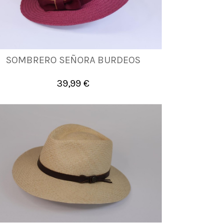
SOMBRERO SEÑORA BURDEOS
UNICA
39,99 €

Añadir al carrito