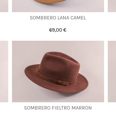
SOMBRERO LANA CAMEL
57
58
59
61
69,00 €

Añadir al carrito
SOMBRERO FIELTRO MARRON
57
58
59
60
61