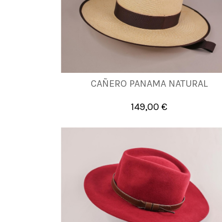
CAÑERO PANAMA NATURAL
56
58
149,00 €

Añadir al carrito