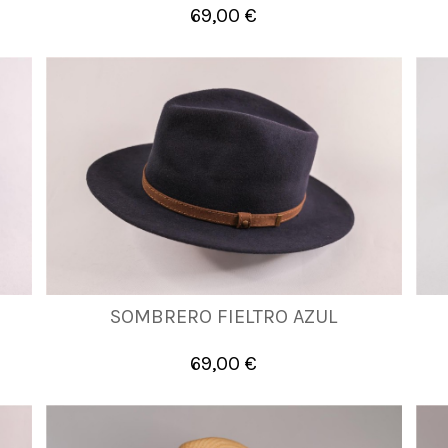
69,00 €

Añadir al carrito
SOMBRERO FIELTRO AZUL
55
56
57
58
59
60
61
69,00 €

Añadir al carrito