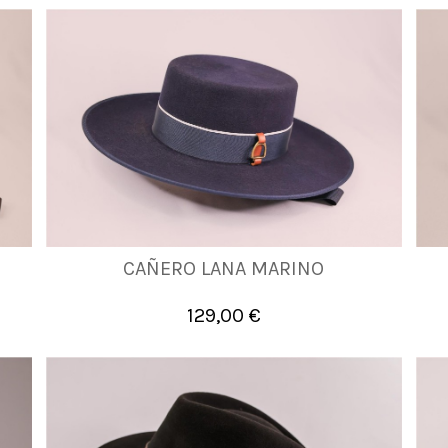
CAÑERO LANA MARINO
56
57
58
59
60
129,00 €

Añadir al carrito