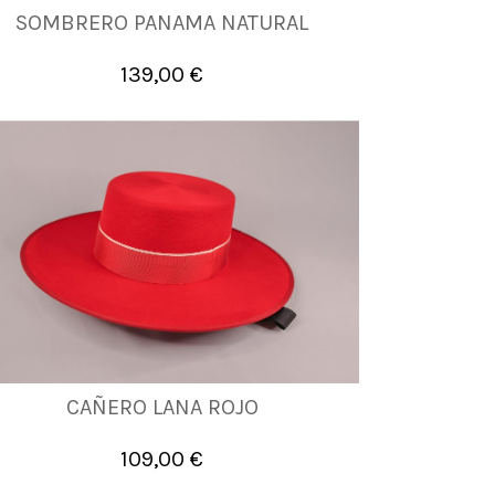
SOMBRERO PANAMA NATURAL
55
57
58
59
60
61
139,00 €

Añadir al carrito
CAÑERO LANA ROJO
57
58
59
109,00 €

Añadir al carrito