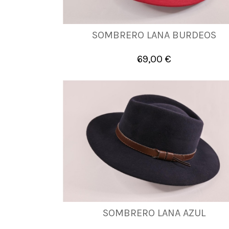
SOMBRERO LANA BURDEOS
55
56
57
58
59
60
61
69,00 €

Añadir al carrito
SOMBRERO LANA AZUL
55
56
57
58
59
60
61