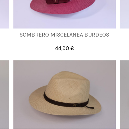
SOMBRERO MISCELANEA BURDEOS
AJUST
44,90 €

Añadir al carrito