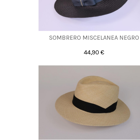
SOMBRERO MISCELANEA NEGRO
AJUST
44,90 €

Añadir al carrito