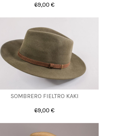
69,00 €

Añadir al carrito
SOMBRERO FIELTRO KAKI
55
56
57
58
59
60
61
69,00 €

Añadir al carrito