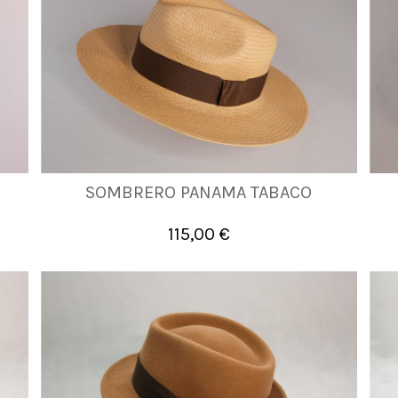
SOMBRERO PANAMA TABACO
56
58
60
115,00 €

Añadir al carrito