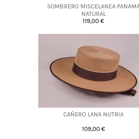
SOMBRERO MISCELANEA PANAM
56
58
60
NATURAL
119,00 €

Añadir al carrito
CAÑERO LANA NUTRIA
56
57
58
59
60
61
109,00 €

Añadir al carrito