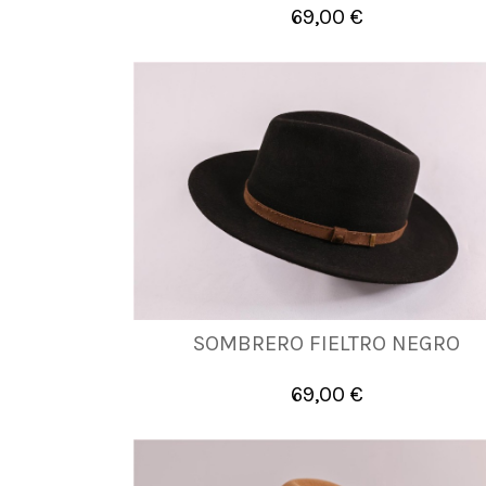
69,00 €

Añadir al carrito
SOMBRERO FIELTRO NEGRO
56
57
58
59
60
61
69,00 €

Añadir al carrito