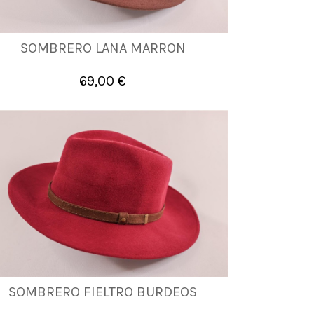
SOMBRERO LANA MARRON
56
57
58
59
60
61
69,00 €

Añadir al carrito
SOMBRERO FIELTRO BURDEOS
55
56
57
58
59
60
61