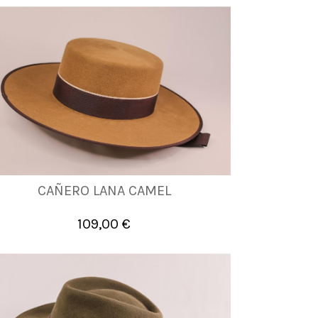
CAÑERO LANA CAMEL
58
60
61
109,00 €

Añadir al carrito