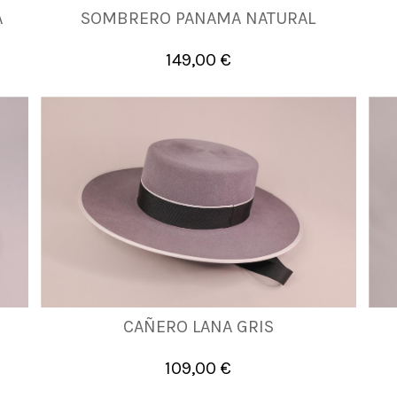
A
SOMBRERO PANAMA NATURAL
57
58
61
62
63
149,00 €

Añadir al carrito
CAÑERO LANA GRIS
55
57
58
59
60
61
109,00 €

Añadir al carrito