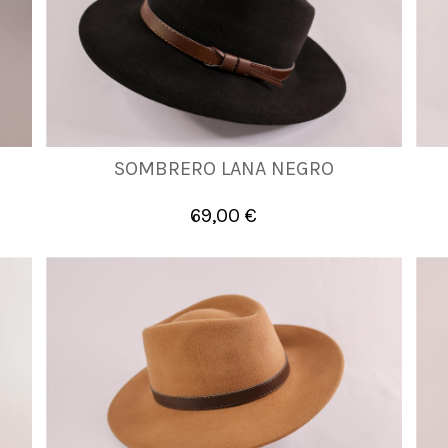
SOMBRERO LANA NEGRO
57
58
59
60
61
69,00 €

Añadir al carrito