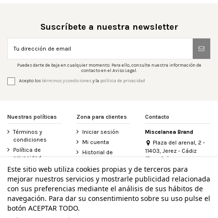
Suscríbete a nuestra newsletter
Puedes darte de baja en cualquier momento. Para ello, consulte nuestra información de
contacto en el Aviso Legal.
Acepto los
términos y condiciones
y la
política de privacidad
Nuestras políticas
Zona para clientes
Contacto
Términos y
Iniciar sesión
Miscelanea Brand
condiciones
Mi cuenta
Plaza del arenal, 2 -
Política de
11403, Jerez - Cádiz
Historial de
privacidad
(España)
pedidos
956 155 340
Aviso legal
Este sitio web utiliza cookies propias y de terceros para
Contacte con
mejorar nuestros servicios y mostrarle publicidad relacionada
Política de
nosotros
info@miscelanea.online
cookies
con sus preferencias mediante el análisis de sus hábitos de
Derecho de
Accesibilidad
desistimiento
navegación. Para dar su consentimiento sobre su uso pulse el
botón ACEPTAR TODO.