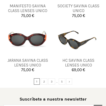
MANIFESTO SAVINA
SOCIETY SAVINA CLASS
UNICA
UNICA
CLASS LENSES UNICO
UNICO
75,00 €
75,00 €


Añadir al carrito
Añadir al carrito
JARANA SAVINA CLASS
HC SAVINA CLASS
UNICA
UNICA
LENSES UNICO
LENSES UNICO
75,00 €
69,00 €


Añadir al carrito
Añadir al carrito
1
2
3
…
5
Suscríbete a nuestra newsletter