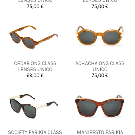
LENSES UNICO
LENSES UNICO
75,00 €
75,00 €


Añadir al carrito
Añadir al carrito
CEDAR ONS CLASS
ACHACHA ONS CLASS
UNICA
UNICA
LENSES UNICO
UNICO
69,00 €
75,00 €


Añadir al carrito
Añadir al carrito
SOCIETY PARIKIA CLASS
MANIFESTO PARIKIA
UNICA
UNICA