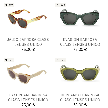
Nuevo
Nuevo
JALEO BARROSA CLASS
EVASION BARROSA
UNICA
UNICA
LENSES UNICO
CLASS LENSES UNICO
75,00 €
75,00 €


Añadir al carrito
Añadir al carrito
Nuevo
Nuevo
DAYDREAM BARROSA
BERGAMOT BARROSA
UNICA
UNICA
CLASS LENSES UNICO
CLASS LENSES UNICO
75,00 €
75,00 €


Añadir al carrito
Añadir al carrito