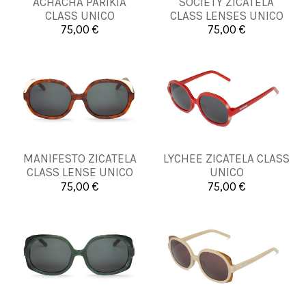
ACHACHA PARIKIA
SOCIETY ZICATELA
UNICA
UNICA
CLASS UNICO
CLASS LENSES UNICO
75,00 €
75,00 €


Añadir al carrito
Añadir al carrito
MANIFESTO ZICATELA
LYCHEE ZICATELA CLASS
UNICA
UNICA
CLASS LENSE UNICO
UNICO
75,00 €
75,00 €


Añadir al carrito
Añadir al carrito