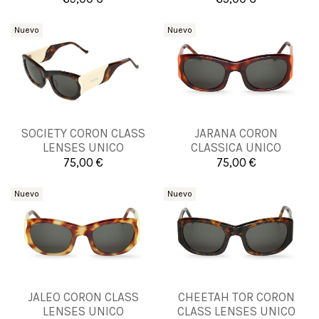


Añadir al carrito
Añadir al carrito
Nuevo
Nuevo
SOCIETY CORON CLASS
JARANA CORON
UNICA
UNICA
LENSES UNICO
CLASSICA UNICO
75,00 €
75,00 €


Añadir al carrito
Añadir al carrito
Nuevo
Nuevo
JALEO CORON CLASS
CHEETAH TOR CORON
UNICA
UNICA
LENSES UNICO
CLASS LENSES UNICO