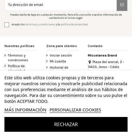
Puedes darte de baja en cualquier momento. Para ello, consulte nuestra información de
contacto en el Aviso Legal.
Acepto los
términos y condiciones
y la
política de privacidad
Nuestras políticas
Zona para clientes
Contacto
Términos y
Iniciar sesión
Miscelanea Brand
condiciones
Mi cuenta
Plaza del arenal, 2 -
Política de
11403, Jerez - Cádiz
Historial de
privacidad
(España)
pedidos
956 155 340
Este sitio web utiliza cookies propias y de terceros para
Aviso legal
Contacte con
mejorar nuestros servicios y mostrarle publicidad relacionada
Política de
nosotros
info@miscelanea.online
cookies
con sus preferencias mediante el análisis de sus hábitos de
Derecho de
Accesibilidad
desistimiento
navegación. Para dar su consentimiento sobre su uso pulse el
botón ACEPTAR TODO.
MÁS INFORMACIÓN
PERSONALIZAR COOKIES
Ejercer derecho de desistimiento
RECHAZAR
© MISCELANEA - Todos los derechos reservados - Powered by
bytefactory