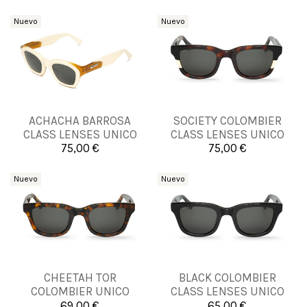
Nuevo
Nuevo
ACHACHA BARROSA
SOCIETY COLOMBIER
UNICA
UNICA
CLASS LENSES UNICO
CLASS LENSES UNICO
75,00 €
75,00 €


Añadir al carrito
Añadir al carrito
Nuevo
Nuevo
CHEETAH TOR
BLACK COLOMBIER
UNICA
UNICA
COLOMBIER UNICO
CLASS LENSES UNICO
69,00 €
65,00 €