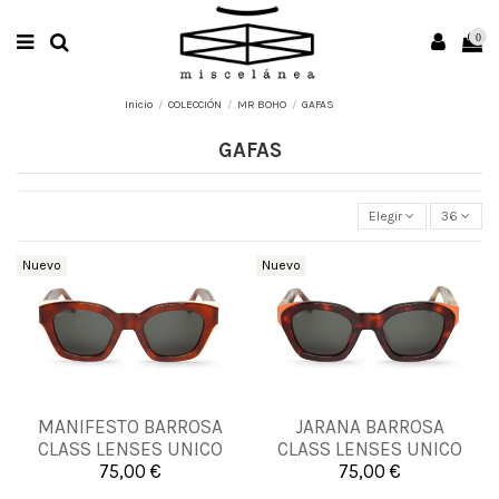
0
Inicio
COLECCIÓN
MR BOHO
GAFAS
GAFAS
Elegir
36
Nuevo
Nuevo
MANIFESTO BARROSA
JARANA BARROSA
UNICA
UNICA
CLASS LENSES UNICO
CLASS LENSES UNICO
75,00 €
75,00 €


Añadir al carrito
Añadir al carrito