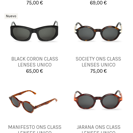
75,00 €
69,00 €


Añadir al carrito
Añadir al carrito
Nuevo
BLACK CORON CLASS
SOCIETY ONS CLASS
UNICA
UNICA
LENSES UNICO
LENSES UNICO
65,00 €
75,00 €


Añadir al carrito
Añadir al carrito
MANIFESTO ONS CLASS
JARANA ONS CLASS
UNICA
UNICA