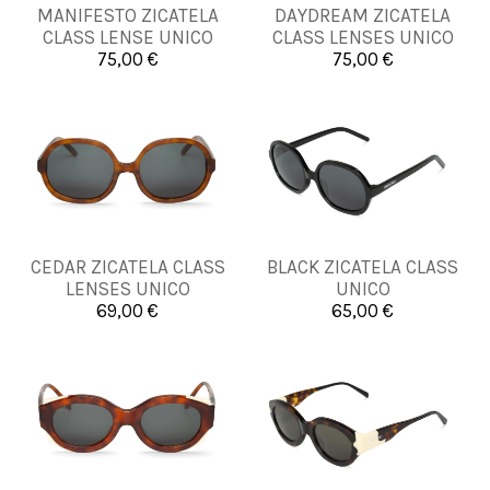
MANIFESTO ZICATELA
DAYDREAM ZICATELA
UNICA
UNICA
CLASS LENSE UNICO
CLASS LENSES UNICO
75,00 €
75,00 €


Añadir al carrito
Añadir al carrito
CEDAR ZICATELA CLASS
BLACK ZICATELA CLASS
UNICA
UNICA
LENSES UNICO
UNICO
69,00 €
65,00 €


Añadir al carrito
Añadir al carrito