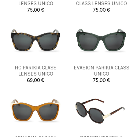
LENSES UNICO
CLASS LENSES UNICO
75,00 €
75,00 €


Añadir al carrito
Añadir al carrito
HC PARIKIA CLASS
EVASION PARIKIA CLASS
UNICA
UNICA
LENSES UNICO
UNICO
69,00 €
75,00 €


Añadir al carrito
Añadir al carrito