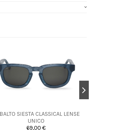
BALTO SIESTA CLASSICAL LENSE
ACHACHA PAR
UNICA
UNICO
69,00 €


Añadir al carrito
A