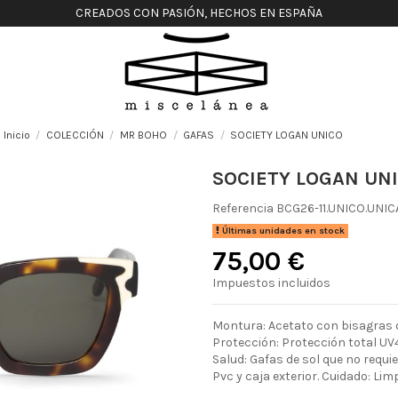
CREADOS CON PASIÓN, HECHOS EN ESPAÑA
Inicio
COLECCIÓN
MR BOHO
GAFAS
SOCIETY LOGAN UNICO
SOCIETY LOGAN UN
Referencia
BCG26-11.UNICO.UNIC
Últimas unidades en stock
75,00 €
Impuestos incluidos
Montura: Acetato con bisagras d
Protección: Protección total UV4
Salud: Gafas de sol que no requ
Pvc y caja exterior. Cuidado: Lim