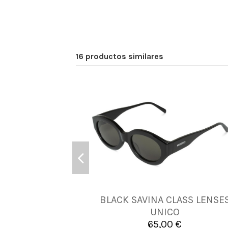
16 productos similares
BLACK SAVINA CLASS LENSE
UNICA
UNICO
65,00 €

Añadir al carrito