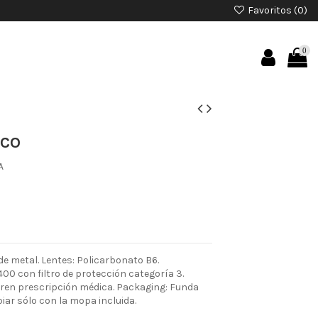
Favoritos (
0
)
0
ICO
A
e metal. Lentes: Policarbonato B6.
00 con filtro de protección categoría 3.
ieren prescripción médica. Packaging: Funda
piar sólo con la mopa incluida.