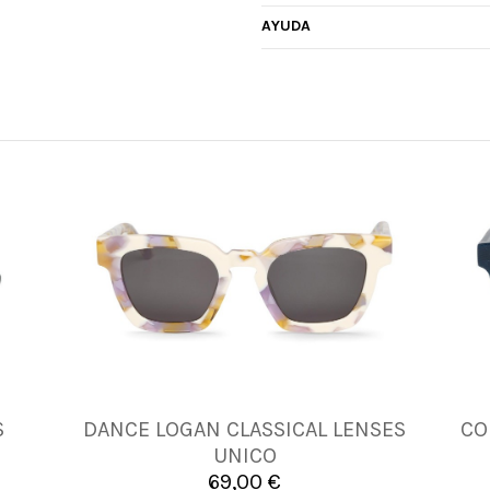
AYUDA
S
DANCE LOGAN CLASSICAL LENSES
CO
UNICA
UNICO
69,00 €

Añadir al carrito