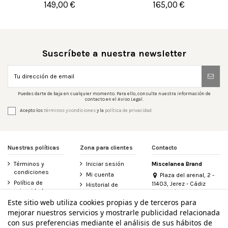
149,00 €
165,00 €

Añadir al carrito

Añadir al carrito
Suscríbete a nuestra newsletter
Puedes darte de baja en cualquier momento. Para ello, consulte nuestra información de
contacto en el Aviso Legal.
Acepto los
términos y condiciones
y la
política de privacidad
Nuestras políticas
Zona para clientes
Contacto
Términos y
Iniciar sesión
Miscelanea Brand
condiciones
Mi cuenta
Plaza del arenal, 2 -
Política de
11403, Jerez - Cádiz
Historial de
privacidad
(España)
pedidos
956 155 340
Este sitio web utiliza cookies propias y de terceros para
Aviso legal
Contacte con
mejorar nuestros servicios y mostrarle publicidad relacionada
Política de
nosotros
info@miscelanea.online
cookies
con sus preferencias mediante el análisis de sus hábitos de
Derecho de