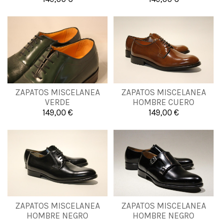


Añadir al carrito
Añadir al carrito
40
41
42
43
39
40
41
42
ZAPATOS MISCELANEA
ZAPATOS MISCELANEA
VERDE
HOMBRE CUERO
44
45
43
44
149,00 €
149,00 €


Añadir al carrito
Añadir al carrito
38
39
40
41
ZAPATOS MISCELANEA
ZAPATOS MISCELANEA
39
41
44
HOMBRE NEGRO
HOMBRE NEGRO
42
43
44
45