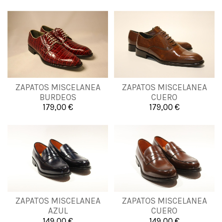
39
40
41
42
ZAPATOS MISCELANEA
ZAPATOS MISCELANEA
38
39
BURDEOS
CUERO
43
44
179,00 €
179,00 €

Añadir al carrito

Añadir al carrito
ZAPATOS MISCELANEA
ZAPATOS MISCELANEA
40
45
40
41
44
AZUL
CUERO
149,00 €
149,00 €