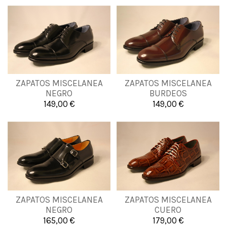
39
40
41
42
40
41
42
43
ZAPATOS MISCELANEA
ZAPATOS MISCELANEA
43
44
45
46
NEGRO
BURDEOS
44
45
46
47
149,00 €
149,00 €

Añadir al carrito

Añadir al carrito
ZAPATOS MISCELANEA
ZAPATOS MISCELANEA
40
41
43
40
41
42
45
NEGRO
CUERO
165,00 €
179,00 €


Añadir al carrito
Añadir al carrito