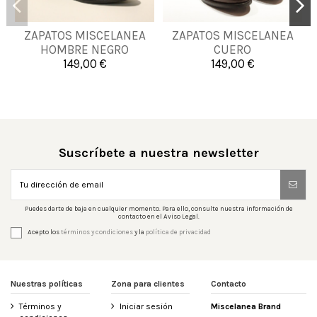
38
39
40
41
ZAPATOS MISCELANEA
ZAPATOS MISCELANEA
40
41
44
HOMBRE NEGRO
CUERO
42
43
44
45
149,00 €
149,00 €

Añadir al carrito

Añadir al carrito
Suscríbete a nuestra newsletter
Puedes darte de baja en cualquier momento. Para ello, consulte nuestra información de
contacto en el Aviso Legal.
Acepto los
términos y condiciones
y la
política de privacidad
Nuestras políticas
Zona para clientes
Contacto
Términos y
Iniciar sesión
Miscelanea Brand