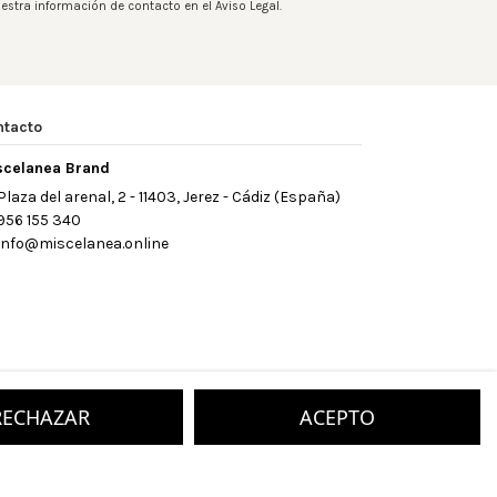
estra información de contacto en el Aviso Legal.
ntacto
scelanea Brand
Plaza del arenal, 2 - 11403, Jerez - Cádiz (España)
956 155 340
info@miscelanea.online
RECHAZAR
ACEPTO
ry