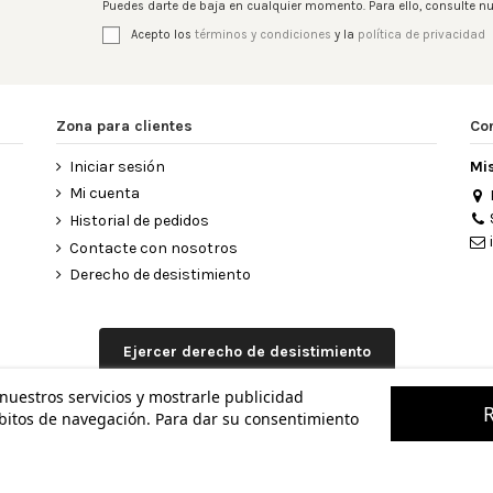
Puedes darte de baja en cualquier momento. Para ello, consulte nu
Acepto los
términos y condiciones
y la
política de privacidad
Zona para clientes
Co
Iniciar sesión
Mi
Mi cuenta
Historial de pedidos
Contacte con nosotros
Derecho de desistimiento
Ejercer derecho de desistimiento
 nuestros servicios y mostrarle publicidad
ábitos de navegación. Para dar su consentimiento
 MISCELANEA - Todos los derechos reservados - Powered by
bytefacto