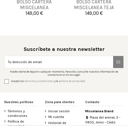
BOLSO CARTERA
BOLSO CARTERA
UNICA
UNICA
MISCELANEA
MISCELANEA TEJA
MULTICOLOR
149,00 €
149,00 €


Añadir al carrito
Añadir al carrito
Suscríbete a nuestra newsletter
Puedes darte de baja en cualquier momento. Para ello, consulte nuestra información de
contacto en el Aviso Legal.
Acepto los
términos y condiciones
y la
política de privacidad
Nuestras políticas
Zona para clientes
Contacto
Términos y
Iniciar sesión
Miscelanea Brand
condiciones
Mi cuenta
Plaza del arenal, 2 -
Política de
11403, Jerez - Cádiz
Historial de
privacidad
(España)
pedidos