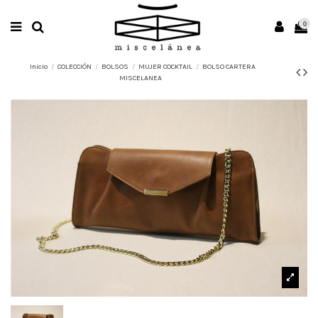
0
Inicio
COLECCIÓN
BOLSOS
MUJER COCKTAIL
BOLSO CARTERA
MISCELANEA