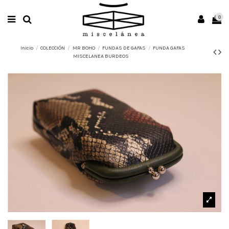
0
Inicio
COLECCIÓN
MR BOHO
FUNDAS DE GAFAS
FUNDA GAFAS
MISCELANEA BURDEOS