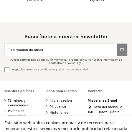


Añadir al carrito
Añadir al carrito
Suscríbete a nuestra newsletter
Puedes darte de baja en cualquier momento. Para ello, consulte nuestra información de
contacto en el Aviso Legal.
Acepto los
términos y condiciones
y la
política de privacidad
Nuestras políticas
Zona para clientes
Contacto
Términos y
Iniciar sesión
Miscelanea Brand
condiciones
Mi cuenta
Plaza del arenal, 2 -
Política de
11403, Jerez - Cádiz
Historial de
privacidad
(España)
pedidos
956 155 340
Este sitio web utiliza cookies propias y de terceros para
Aviso legal
Contacte con
mejorar nuestros servicios y mostrarle publicidad relacionada
Política de
nosotros
info@miscelanea.online