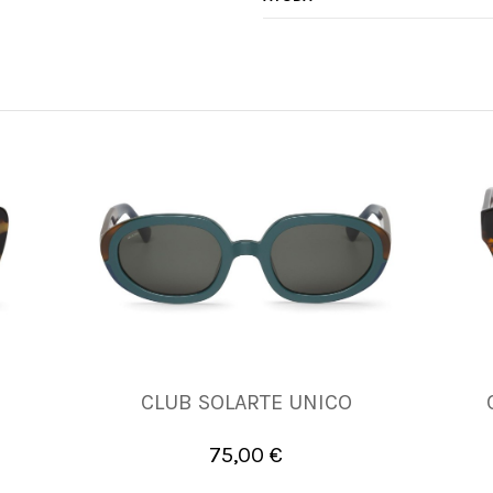
CLUB SOLARTE UNICO
UNICA
75,00 €

Añadir al carrito