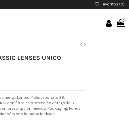
Favoritos (
0
)
0
ASSIC LENSES UNICO
e metal. Lentes: Policarbonato B6.
00 con filtro de protección categoría 3.
ieren prescripción médica. Packaging: Funda
piar sólo con la mopa incluida.