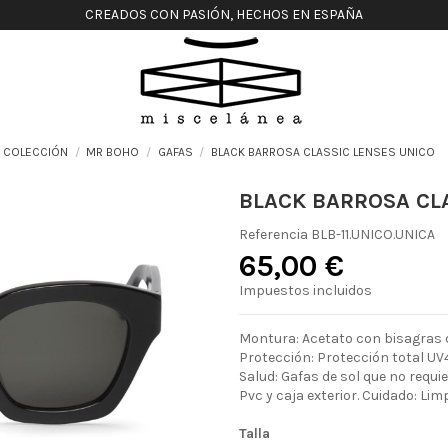
CREADOS CON PASIÓN, HECHOS EN ESPAÑA
COLECCIÓN
MR BOHO
GAFAS
BLACK BARROSA CLASSIC LENSES UNICO
BLACK BARROSA CL
Referencia
BLB-11.UNICO.UNICA
65,00 €
Impuestos incluidos
Montura: Acetato con bisagras d
Protección: Protección total UV4
Salud: Gafas de sol que no requ
Pvc y caja exterior. Cuidado: Lim
Talla