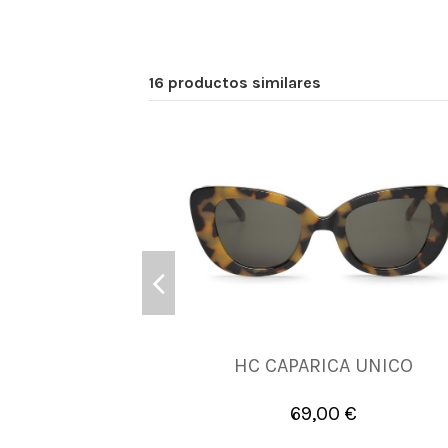
16 productos similares
HC CAPARICA UNICO
UNICA
69,00 €

Añadir al carrito