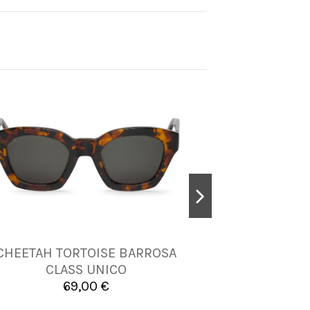
CHEETAH TORTOISE BARROSA
JUNGLE BON
UNICA
CLASS UNICO
69,00 €


Añadir al carrito
A