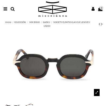
0
Inicio
COLECCIÓN
MR BOHO
GAFAS
SOCIETY ELPATIO CLASSIC LENSES
UNICO