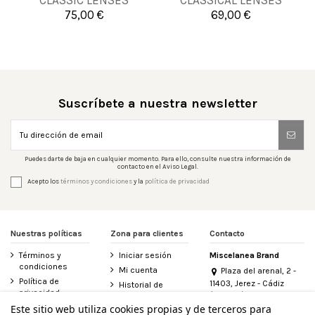
CLASSIC LENSES
CLASSICAL LENSES
UNICO
UNICO
75,00 €
69,00 €


Añadir al carrito
Añadir al carrito
Suscríbete a nuestra newsletter
Puedes darte de baja en cualquier momento. Para ello, consulte nuestra información de
contacto en el Aviso Legal.
Acepto los
términos y condiciones
y la
política de privacidad
Nuestras políticas
Zona para clientes
Contacto
Términos y
Iniciar sesión
Miscelanea Brand
condiciones
Mi cuenta
Plaza del arenal, 2 -
Política de
11403, Jerez - Cádiz
Historial de
privacidad
(España)
pedidos
956 155 340
Este sitio web utiliza cookies propias y de terceros para
Aviso legal
Contacte con