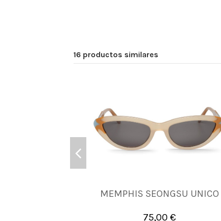
16 productos similares
MEMPHIS SEONGSU UNICO
UNICA
75,00 €

Añadir al carrito