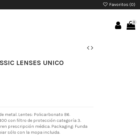
Favoritos (
0
)
0
SSIC LENSES UNICO
e metal. Lentes: Policarbonato B6.
00 con filtro de protección categoría 3.
ieren prescripción médica. Packaging: Funda
piar sólo con la mopa incluida.