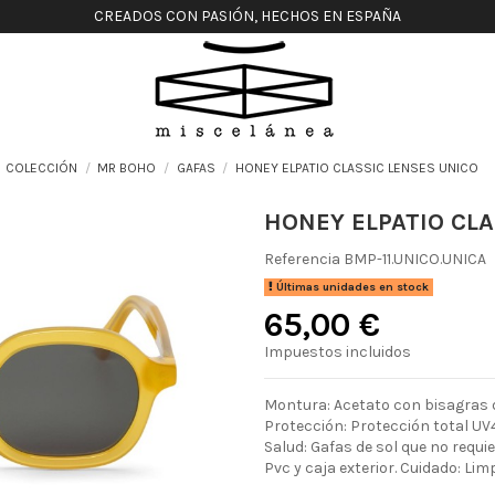
CREADOS CON PASIÓN, HECHOS EN ESPAÑA
COLECCIÓN
MR BOHO
GAFAS
HONEY ELPATIO CLASSIC LENSES UNICO
HONEY ELPATIO CLA
Referencia
BMP-11.UNICO.UNICA
Últimas unidades en stock
65,00 €
Impuestos incluidos
Montura: Acetato con bisagras d
Protección: Protección total UV4
Salud: Gafas de sol que no requ
Pvc y caja exterior. Cuidado: Lim