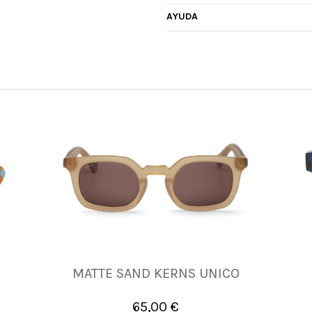
AYUDA
MATTE SAND KERNS UNICO
UNICA
65,00 €

Añadir al carrito