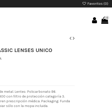
Favoritos (
0
)
0
SSIC LENSES UNICO
A
e metal. Lentes: Policarbonato B6.
00 con filtro de protección categoría 3.
ieren prescripción médica. Packaging: Funda
piar sólo con la mopa incluida.