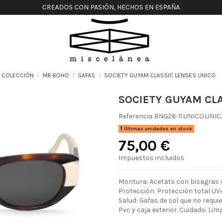
CREADOS CON PASIÓN, HECHOS EN ESPAÑA
COLECCIÓN
MR BOHO
GAFAS
SOCIETY GUYAM CLASSIC LENSES UNICO
SOCIETY GUYAM CLA
Referencia
BNG26-11.UNICO.UNIC
Últimas unidades en stock
75,00 €
Impuestos incluidos
Montura: Acetato con bisagras d
Protección: Protección total UV4
Salud: Gafas de sol que no requ
Pvc y caja exterior. Cuidado: Lim