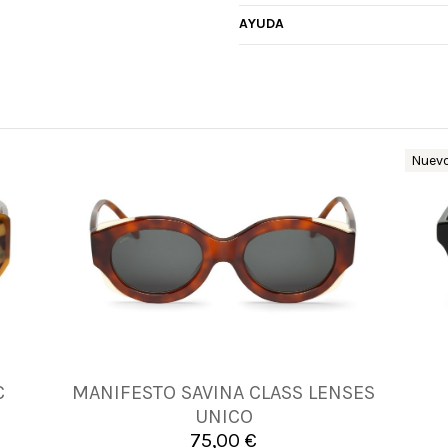
AYUDA
Nuev
C
MANIFESTO SAVINA CLASS LENSES
UNICA
UNICO
75,00 €

Añadir al carrito