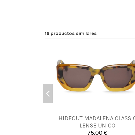
16 productos similares
HIDEOUT MADALENA CLASSI
UNICA
LENSE UNICO
75,00 €

Añadir al carrito