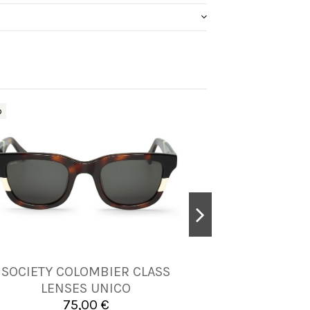
o
SOCIETY COLOMBIER CLASS
DANCE LOGAN
UNICA
LENSES UNICO
75,00 €


Añadir al carrito
A