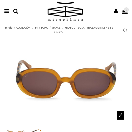
0
Inicio
COLECCIÓN
MR BOHO
GAFAS
HIDEOUT SOLARTE CLASSIC LENSES
UNICO