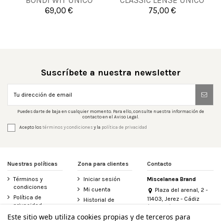
BONDI WIT UNICO
CLASSIC LENSE UNICO
69,00 €
75,00 €


Añadir al carrito
Añadir al carrito
Suscríbete a nuestra newsletter
Puedes darte de baja en cualquier momento. Para ello, consulte nuestra información de
contacto en el Aviso Legal.
Acepto los
términos y condiciones
y la
política de privacidad
Nuestras políticas
Zona para clientes
Contacto
Términos y
Iniciar sesión
Miscelanea Brand
condiciones
Mi cuenta
Plaza del arenal, 2 -
Política de
11403, Jerez - Cádiz
Historial de
privacidad
(España)
pedidos
956 155 340
Este sitio web utiliza cookies propias y de terceros para
Aviso legal
Contacte con