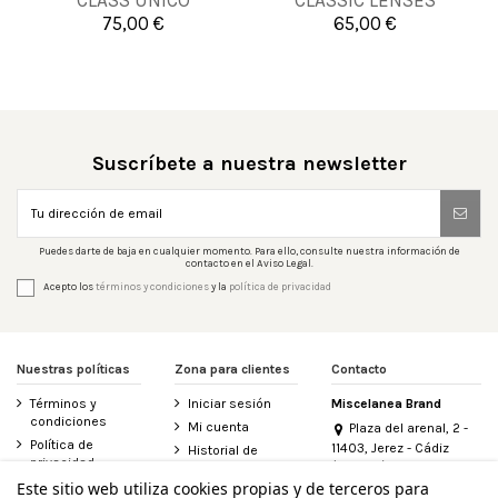
CLASS UNICO
CLASSIC LENSES
UNICO
75,00 €
65,00 €


Añadir al carrito
Añadir al carrito
Suscríbete a nuestra newsletter
Puedes darte de baja en cualquier momento. Para ello, consulte nuestra información de
contacto en el Aviso Legal.
Acepto los
términos y condiciones
y la
política de privacidad
Nuestras políticas
Zona para clientes
Contacto
Términos y
Iniciar sesión
Miscelanea Brand
condiciones
Mi cuenta
Plaza del arenal, 2 -
Política de
11403, Jerez - Cádiz
Historial de
privacidad
(España)
pedidos
956 155 340
Este sitio web utiliza cookies propias y de terceros para
Aviso legal
Contacte con