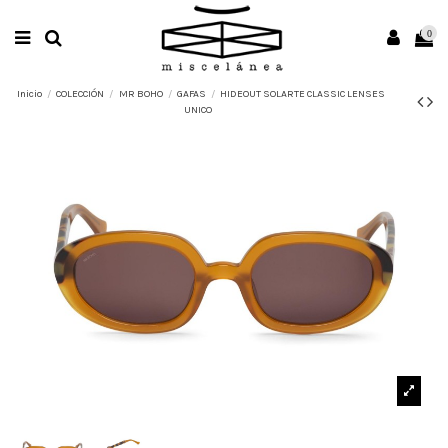
0
Inicio
COLECCIÓN
MR BOHO
GAFAS
HIDEOUT SOLARTE CLASSIC LENSES
UNICO