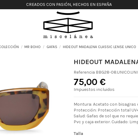
CREADOS CON PASIÓN, HECHOS EN ESPAÑA
COLECCIÓN
MR BOHO
GAFAS
HIDEOUT MADALENA CLASSIC LENSE UNICO
HIDEOUT MADALENA
Referencia
BBG28-08.UNICO.UN
75,00 €
Impuestos incluidos
Montura: Acetato con bisagras d
Protección: Protección total UV4
Salud: Gafas de sol que no requ
Pvc y caja exterior. Cuidado: Lim
Talla