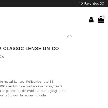
Favoritos (
0
)
0
 CLASSIC LENSE UNICO
ICA
e metal. Lentes: Policarbonato B6.
00 con filtro de protección categoría 3.
ieren prescripción médica. Packaging: Funda
piar sólo con la mopa incluida.