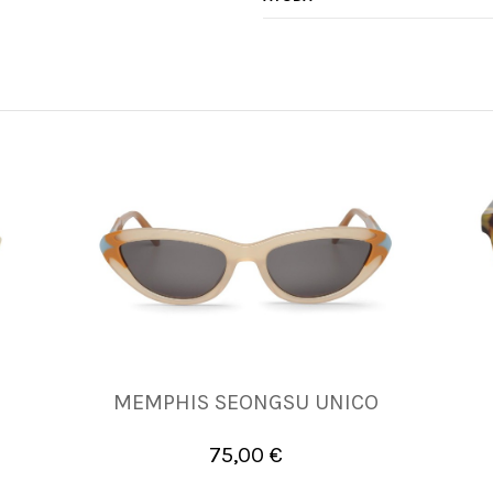
MEMPHIS SEONGSU UNICO
UNICA
75,00 €

Añadir al carrito