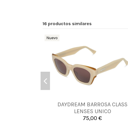
16 productos similares
Nuevo
DAYDREAM BARROSA CLASS
UNICA
LENSES UNICO
75,00 €

Añadir al carrito