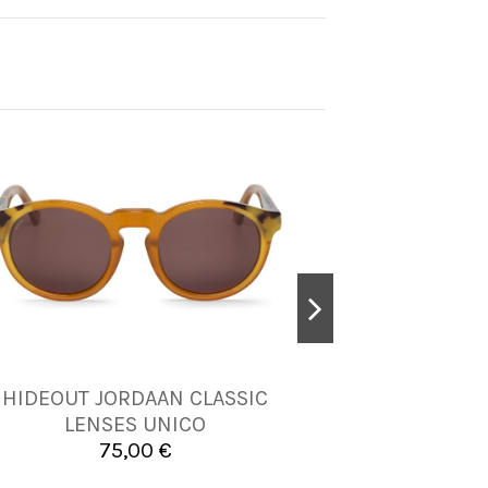
HIDEOUT JORDAAN CLASSIC
CEDAR ONS C
UNICA
LENSES UNICO
75,00 €


Añadir al carrito
A