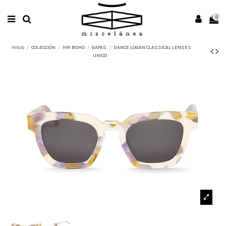
0
Inicio
COLECCIÓN
MR BOHO
GAFAS
DANCE LOGAN CLASSICAL LENSES
UNICO