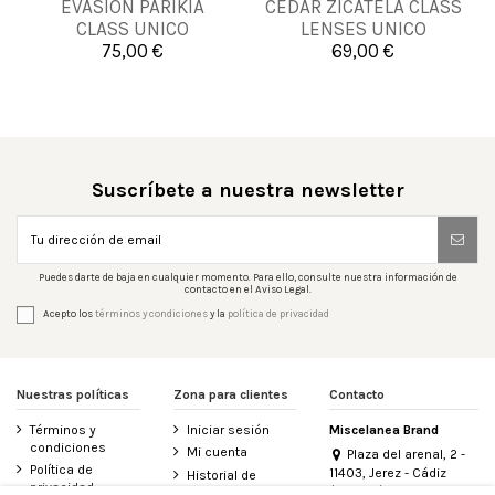
EVASION PARIKIA
CEDAR ZICATELA CLASS
UNICA
UNICA
CLASS UNICO
LENSES UNICO
75,00 €
69,00 €


Añadir al carrito
Añadir al carrito
Suscríbete a nuestra newsletter
Puedes darte de baja en cualquier momento. Para ello, consulte nuestra información de
contacto en el Aviso Legal.
Acepto los
términos y condiciones
y la
política de privacidad
Nuestras políticas
Zona para clientes
Contacto
Términos y
Iniciar sesión
Miscelanea Brand
condiciones
Mi cuenta
Plaza del arenal, 2 -
Política de
11403, Jerez - Cádiz
Historial de
privacidad
(España)
pedidos