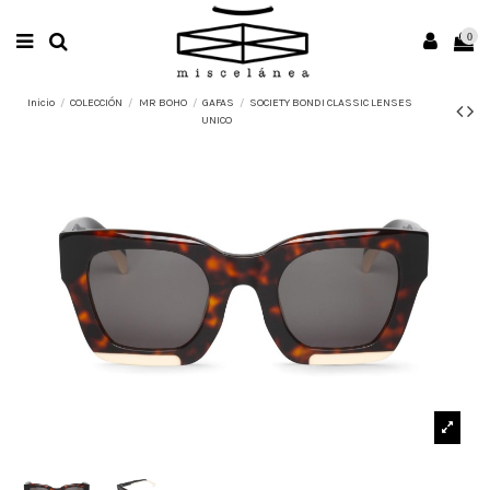
0
Inicio
COLECCIÓN
MR BOHO
GAFAS
SOCIETY BONDI CLASSIC LENSES
UNICO