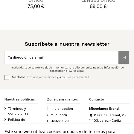
UNICO
LENSES UNICO
75,00 €
69,00 €


Añadir al carrito
Añadir al carrito
Suscríbete a nuestra newsletter
Puedes darte de baja en cualquier momento. Para ello, consulte nuestra información de
contacto en el Aviso Legal.
Acepto los
términos y condiciones
y la
política de privacidad
Nuestras políticas
Zona para clientes
Contacto
Términos y
Iniciar sesión
Miscelanea Brand
condiciones
Mi cuenta
Plaza del arenal, 2 -
Política de
11403, Jerez - Cádiz
Historial de
privacidad
(España)
pedidos
956 155 340
Este sitio web utiliza cookies propias y de terceros para
Aviso legal
Contacte con