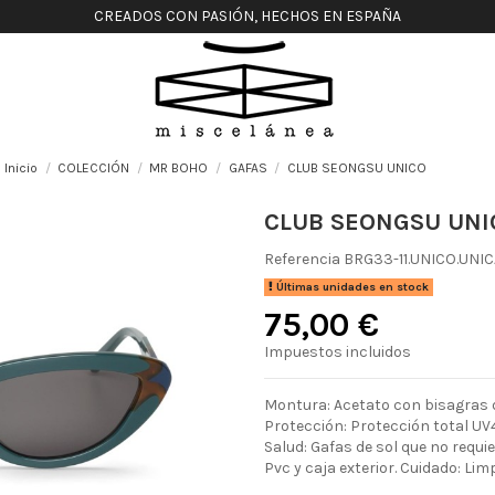
CREADOS CON PASIÓN, HECHOS EN ESPAÑA
Inicio
COLECCIÓN
MR BOHO
GAFAS
CLUB SEONGSU UNICO
CLUB SEONGSU UNI
Referencia
BRG33-11.UNICO.UNIC
Últimas unidades en stock
75,00 €
Impuestos incluidos
Montura: Acetato con bisagras d
Protección: Protección total UV4
Salud: Gafas de sol que no requ
Pvc y caja exterior. Cuidado: Lim