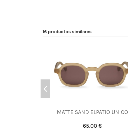
16 productos similares
MATTE SAND ELPATIO UNIC
UNICA
65,00 €

Añadir al carrito