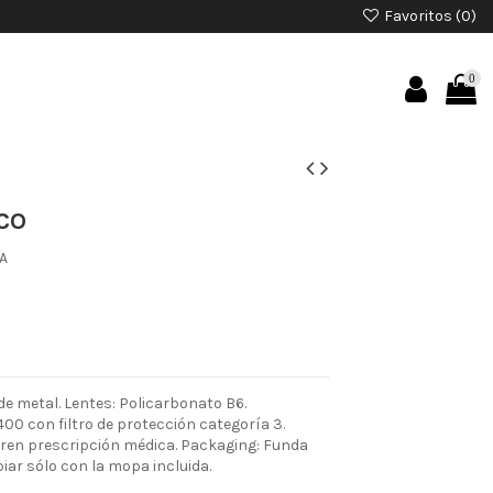
Favoritos (
0
)
0
CO
A
e metal. Lentes: Policarbonato B6.
00 con filtro de protección categoría 3.
ieren prescripción médica. Packaging: Funda
piar sólo con la mopa incluida.