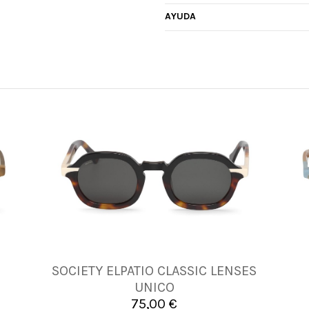
AYUDA
O
SOCIETY ELPATIO CLASSIC LENSES
UNICA
UNICO
75,00 €

Añadir al carrito