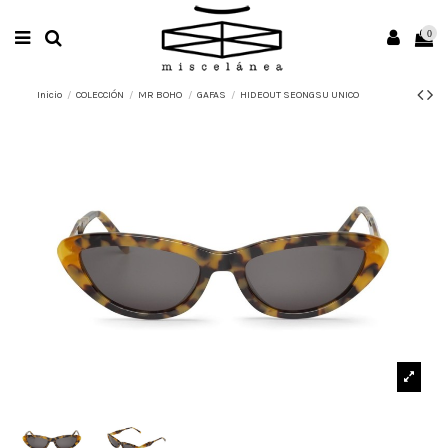
0
Inicio
COLECCIÓN
MR BOHO
GAFAS
HIDEOUT SEONGSU UNICO