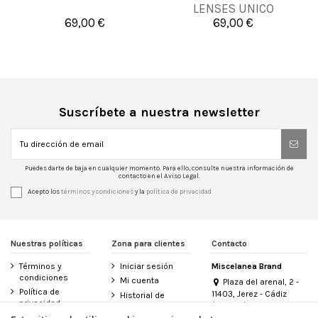
LENSES UNICO
69,00 €
69,00 €


Añadir al carrito
Añadir al carrito
Suscríbete a nuestra newsletter
Puedes darte de baja en cualquier momento. Para ello, consulte nuestra información de
contacto en el Aviso Legal.
Acepto los
términos y condiciones
y la
política de privacidad
Nuestras políticas
Zona para clientes
Contacto
Términos y
Iniciar sesión
Miscelanea Brand
condiciones
Mi cuenta
Plaza del arenal, 2 -
Política de
11403, Jerez - Cádiz
Historial de
privacidad
(España)
pedidos
956 155 340