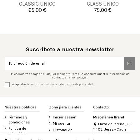
CLASSIC UNICO
CLASS UNICO
65,00 €
75,00 €


Añadir al carrito
Añadir al carrito
Suscríbete a nuestra newsletter
Puedes darte de baja en cualquier momento. Para ello, consulte nuestra información de
contacto en el Aviso Legal.
Acepto los
términos y condiciones
y la
política de privacidad
Nuestras políticas
Zona para clientes
Contacto
Términos y
Iniciar sesión
Miscelanea Brand
condiciones
Mi cuenta
Plaza del arenal, 2 -
Política de
11403, Jerez - Cádiz
Historial de
privacidad
(España)
pedidos
956 155 340