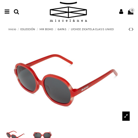
0
Inicio
COLECCIÓN
MR BOHO
GAFAS
LYCHEE ZICATELA CLASS UNICO