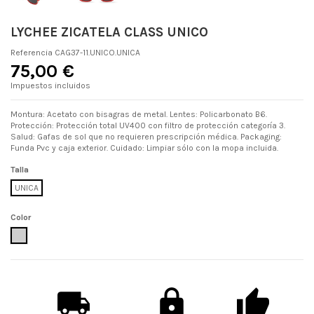
LYCHEE ZICATELA CLASS UNICO
Referencia
CAG37-11.UNICO.UNICA
75,00 €
Impuestos incluidos
Montura: Acetato con bisagras de metal. Lentes: Policarbonato B6.
Protección: Protección total UV400 con filtro de protección categoría 3.
Salud: Gafas de sol que no requieren prescripción médica. Packaging:
Funda Pvc y caja exterior. Cuidado: Limpiar sólo con la mopa incluida.
Talla
UNICA
Color
UNICO