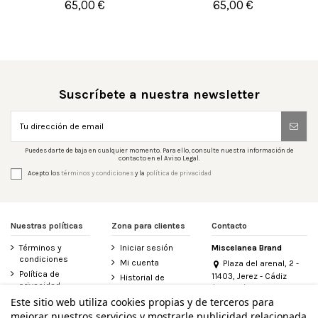
UNICO
65,00 €
65,00 €


Añadir al carrito
Añadir al carrito
Suscríbete a nuestra newsletter
Puedes darte de baja en cualquier momento. Para ello, consulte nuestra información de
contacto en el Aviso Legal.
Acepto los
términos y condiciones
y la
política de privacidad
Nuestras políticas
Zona para clientes
Contacto
Términos y
Iniciar sesión
Miscelanea Brand
condiciones
Mi cuenta
Plaza del arenal, 2 -
Política de
11403, Jerez - Cádiz
Historial de
privacidad
(España)
pedidos
956 155 340
Este sitio web utiliza cookies propias y de terceros para
Aviso legal
Contacte con
mejorar nuestros servicios y mostrarle publicidad relacionada
Política de
nosotros