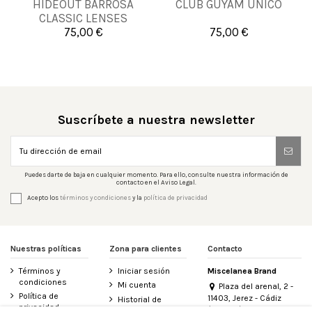
HIDEOUT BARROSA
CLUB GUYAM UNICO
UNICA
UNICA
CLASSIC LENSES
UNICO
75,00 €
75,00 €


Añadir al carrito
Añadir al carrito
Suscríbete a nuestra newsletter
Puedes darte de baja en cualquier momento. Para ello, consulte nuestra información de
contacto en el Aviso Legal.
Acepto los
términos y condiciones
y la
política de privacidad
Nuestras políticas
Zona para clientes
Contacto
Términos y
Iniciar sesión
Miscelanea Brand
condiciones
Mi cuenta
Plaza del arenal, 2 -
Política de
11403, Jerez - Cádiz
Historial de
privacidad
(España)
pedidos