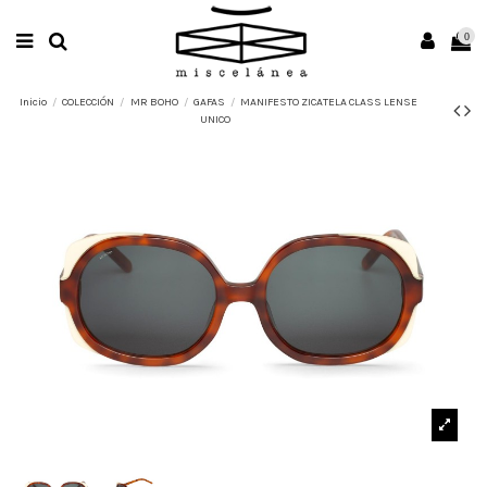
0
Inicio
COLECCIÓN
MR BOHO
GAFAS
MANIFESTO ZICATELA CLASS LENSE
UNICO