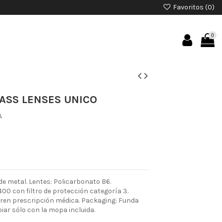
Favoritos (
0
)
0
LASS LENSES UNICO
A
e metal. Lentes: Policarbonato B6.
00 con filtro de protección categoría 3.
ieren prescripción médica. Packaging: Funda
piar sólo con la mopa incluida.