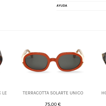
AYUDA
 LE
TERRACOTTA SOLARTE UNICO
H
UNICA
75,00 €

Añadir al carrito