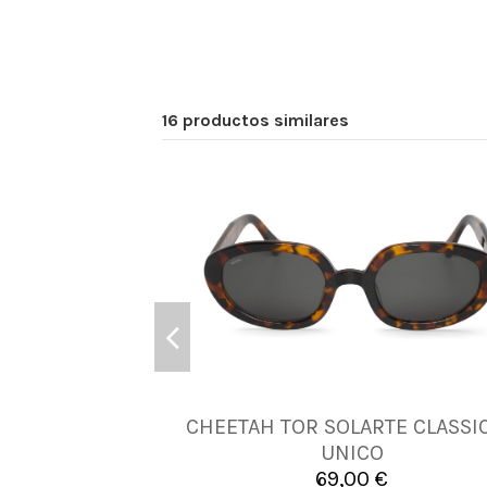
16 productos similares
CHEETAH TOR SOLARTE CLASSIC
UNICA
UNICO
69,00 €

Añadir al carrito