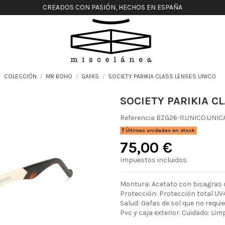
CREADOS CON PASIÓN, HECHOS EN ESPAÑA
COLECCIÓN
MR BOHO
GAFAS
SOCIETY PARIKIA CLASS LENSES UNICO
SOCIETY PARIKIA C
Referencia
BZG26-11.UNICO.UNIC
Últimas unidades en stock
75,00 €
Impuestos incluidos
Montura: Acetato con bisagras d
Protección: Protección total UV4
Salud: Gafas de sol que no requ
Pvc y caja exterior. Cuidado: Lim