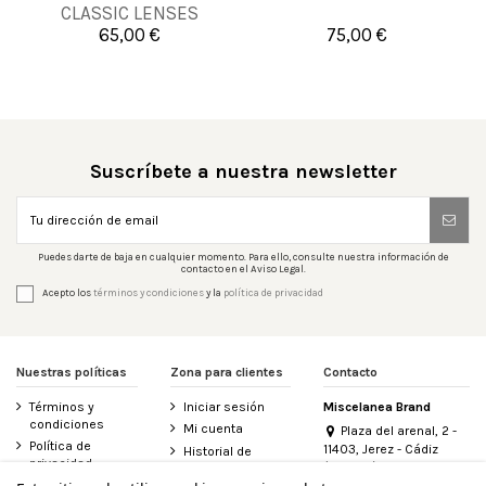
CLASSIC LENSES
UNICO
65,00 €
75,00 €


Añadir al carrito
Añadir al carrito
Suscríbete a nuestra newsletter
Puedes darte de baja en cualquier momento. Para ello, consulte nuestra información de
contacto en el Aviso Legal.
Acepto los
términos y condiciones
y la
política de privacidad
Nuestras políticas
Zona para clientes
Contacto
Términos y
Iniciar sesión
Miscelanea Brand
condiciones
Mi cuenta
Plaza del arenal, 2 -
Política de
11403, Jerez - Cádiz
Historial de
privacidad
(España)
pedidos
956 155 340