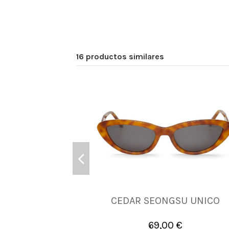
16 productos similares
CEDAR SEONGSU UNICO
UNICA
69,00 €

Añadir al carrito