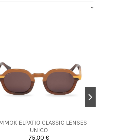
MMOK ELPATIO CLASSIC LENSES
CLUB 
UNICA
UNICO
75,00 €


Añadir al carrito
A