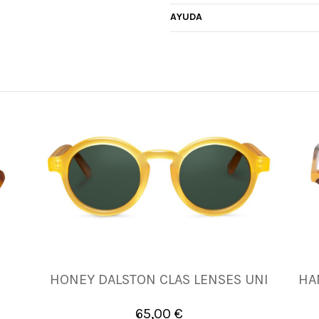
AYUDA
HONEY DALSTON CLAS LENSES UNI
HA
UN
65,00 €

Añadir al carrito