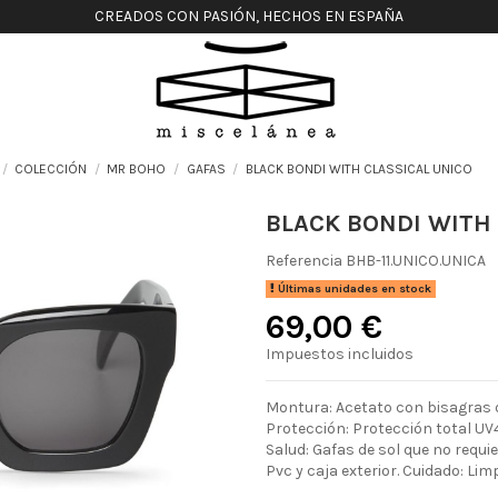
CREADOS CON PASIÓN, HECHOS EN ESPAÑA
COLECCIÓN
MR BOHO
GAFAS
BLACK BONDI WITH CLASSICAL UNICO
BLACK BONDI WITH 
Referencia
BHB-11.UNICO.UNICA
Últimas unidades en stock
69,00 €
Impuestos incluidos
Montura: Acetato con bisagras d
Protección: Protección total UV4
Salud: Gafas de sol que no requ
Pvc y caja exterior. Cuidado: Lim