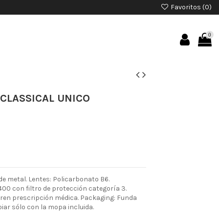
Favoritos (
0
)
0
CLASSICAL UNICO
e metal. Lentes: Policarbonato B6.
00 con filtro de protección categoría 3.
ieren prescripción médica. Packaging: Funda
piar sólo con la mopa incluida.