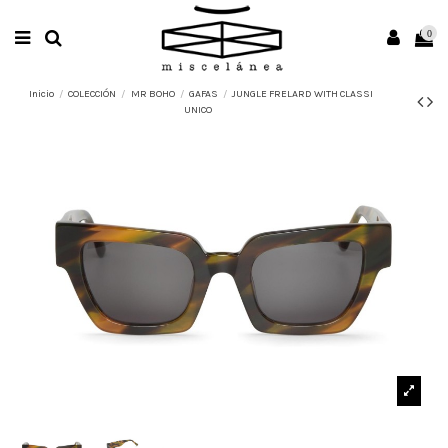
0
Inicio
COLECCIÓN
MR BOHO
GAFAS
JUNGLE FRELARD WITH CLASSI
UNICO