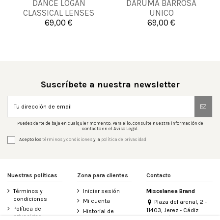
DANCE LOGAN
DARUMA BARROSA
UNICA
UNICA
CLASSICAL LENSES
UNICO
UNICO
69,00 €
69,00 €


Añadir al carrito
Añadir al carrito
Suscríbete a nuestra newsletter
Puedes darte de baja en cualquier momento. Para ello, consulte nuestra información de
contacto en el Aviso Legal.
Acepto los
términos y condiciones
y la
política de privacidad
Nuestras políticas
Zona para clientes
Contacto
Términos y
Iniciar sesión
Miscelanea Brand
condiciones
Mi cuenta
Plaza del arenal, 2 -
Política de
11403, Jerez - Cádiz
Historial de
privacidad
(España)
pedidos