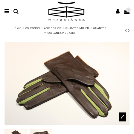
0
Inicio
COLECCIÓN
ACCESORIOS
GUANTES MUJER
GUANTES
MISCELANEA PIEL KAKI