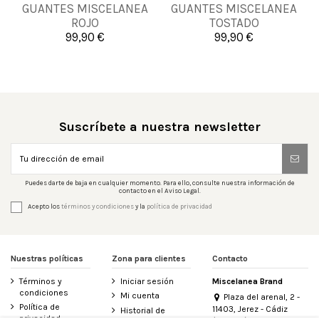
GUANTES MISCELANEA
GUANTES MISCELANEA
75
80
75
80
85
70
ROJO
TOSTADO
99,90 €
99,90 €


Añadir al carrito
Añadir al carrito
Suscríbete a nuestra newsletter
Puedes darte de baja en cualquier momento. Para ello, consulte nuestra información de
contacto en el Aviso Legal.
Acepto los
términos y condiciones
y la
política de privacidad
Nuestras políticas
Zona para clientes
Contacto
Términos y
Iniciar sesión
Miscelanea Brand
condiciones
Mi cuenta
Plaza del arenal, 2 -
Política de
11403, Jerez - Cádiz
Historial de
privacidad