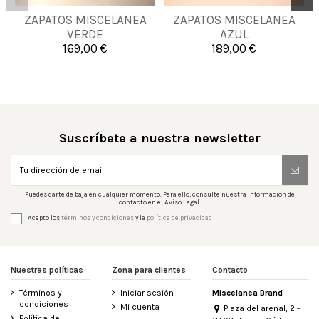
40
41
42
43
ZAPATOS MISCELANEA
ZAPATOS MISCELANEA
40
41
44
48
VERDE
AZUL
46
169,00 €
189,00 €

Añadir al carrito

Añadir al carrito
Suscríbete a nuestra newsletter
Puedes darte de baja en cualquier momento. Para ello, consulte nuestra información de
contacto en el Aviso Legal.
Acepto los
términos y condiciones
y la
política de privacidad
Nuestras políticas
Zona para clientes
Contacto
Términos y
Iniciar sesión
Miscelanea Brand
condiciones
Mi cuenta
Plaza del arenal, 2 -
Política de