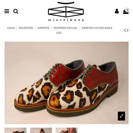
0
Inicio
COLECCIÓN
ZAPATOS
HOMBRE CASUAL
ZAPATOS MISCELANEA
LEO