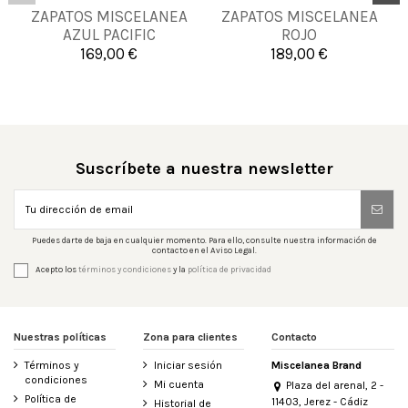
38
39
40
41
39
43
44
45
ZAPATOS MISCELANEA
ZAPATOS MISCELANEA
AZUL PACIFIC
ROJO
42
43
45
46
169,00 €
189,00 €


Añadir al carrito
Añadir al carrito
Suscríbete a nuestra newsletter
Puedes darte de baja en cualquier momento. Para ello, consulte nuestra información de
contacto en el Aviso Legal.
Acepto los
términos y condiciones
y la
política de privacidad
Nuestras políticas
Zona para clientes
Contacto
Términos y
Iniciar sesión
Miscelanea Brand
condiciones
Mi cuenta
Plaza del arenal, 2 -
Política de
11403, Jerez - Cádiz
Historial de