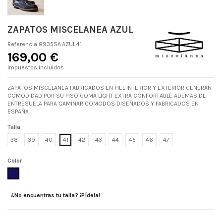
ZAPATOS MISCELANEA AZUL
Referencia
8935SA.AZUL.41
169,00 €
Impuestos incluidos
ZAPATOS MISCELANEA FABRICADOS EN PIEL INTERIOR Y EXTERIOR GENERAN
COMODIDAD POR SU PISO GOMA LIGHT EXTRA CONFORTABLE ADEMAS DE
ENTRESUELA PARA CAMINAR COMODOS DISEÑADOS Y FABRICADOS EN
ESPAÑA
Talla
38
39
40
41
42
43
44
45
46
47
Color
AZUL
¿No encuentras tu talla? ¡Pídela!