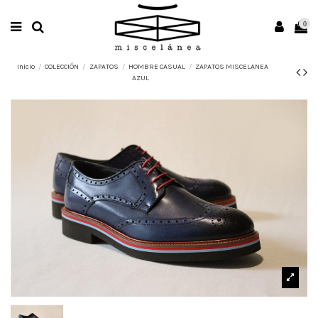
0
Inicio
COLECCIÓN
ZAPATOS
HOMBRE CASUAL
ZAPATOS MISCELANEA
AZUL