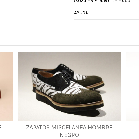
CAMBIOS Y DEVOLUCIONES
AYUDA
E
ZAPATOS MISCELANEA HOMBRE
41
NEGRO