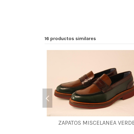
16 productos similares
38
39
40
41
42
43
44
ZAPATOS MISCELANEA VERD
45