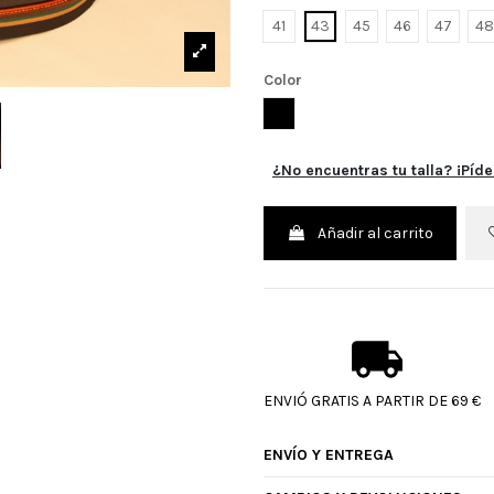
41
43
45
46
47
48
Color
NEGRO
¿No encuentras tu talla? ¡Píde
Añadir al carrito
ENVIÓ GRATIS A PARTIR DE 69 €
ENVÍO Y ENTREGA