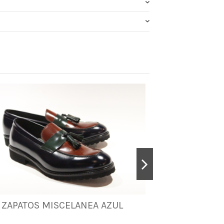
ZAPATOS MISCELANEA AZUL
ZAPATOS M
41
40