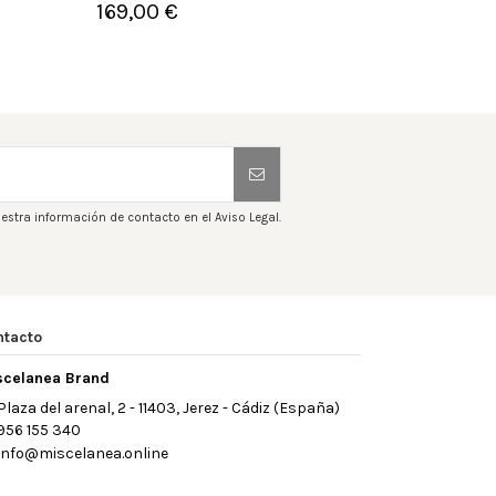
169,00 €
1


Añadir al carrito
A
estra información de contacto en el Aviso Legal.
ntacto
scelanea Brand
Plaza del arenal, 2 - 11403, Jerez - Cádiz (España)
956 155 340
info@miscelanea.online