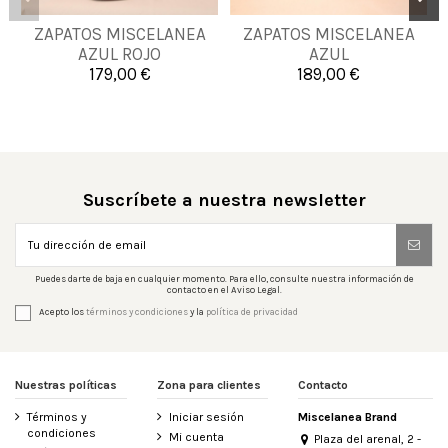
39
40
41
42
40
41
42
43
ZAPATOS MISCELANEA
ZAPATOS MISCELANEA
43
44
45
46
AZUL ROJO
AZUL
46
47
48
179,00 €
189,00 €

Añadir al carrito

Añadir al carrito
Suscríbete a nuestra newsletter
Puedes darte de baja en cualquier momento. Para ello, consulte nuestra información de
contacto en el Aviso Legal.
Acepto los
términos y condiciones
y la
política de privacidad
Nuestras políticas
Zona para clientes
Contacto
Términos y
Iniciar sesión
Miscelanea Brand
condiciones
Mi cuenta
Plaza del arenal, 2 -