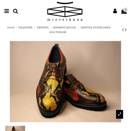
0
Inicio
COLECCIÓN
ZAPATOS
HOMBRE CASUAL
ZAPATOS MISCELANEA
MULTICOLOR