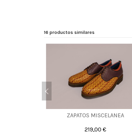
16 productos similares
ZAPATOS MISCELANEA
39
41
42
45
46
47
4
219,00 €

Añadir al carrito