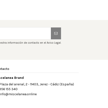

Añadir al carrito
estra información de contacto en el Aviso Legal.
ntacto
scelanea Brand
Plaza del arenal, 2 - 11403, Jerez - Cádiz (España)
956 155 340
info@miscelanea.online