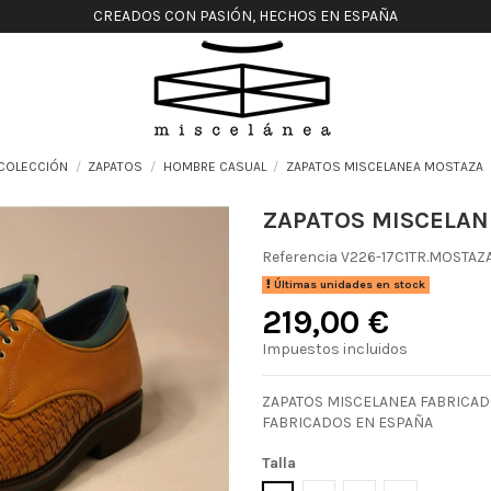
CREADOS CON PASIÓN, HECHOS EN ESPAÑA
COLECCIÓN
ZAPATOS
HOMBRE CASUAL
ZAPATOS MISCELANEA MOSTAZA
ZAPATOS MISCELA
Referencia
V226-17C1TR.MOSTAZ
Últimas unidades en stock
219,00 €
Impuestos incluidos
ZAPATOS MISCELANEA FABRICAD
FABRICADOS EN ESPAÑA
Talla