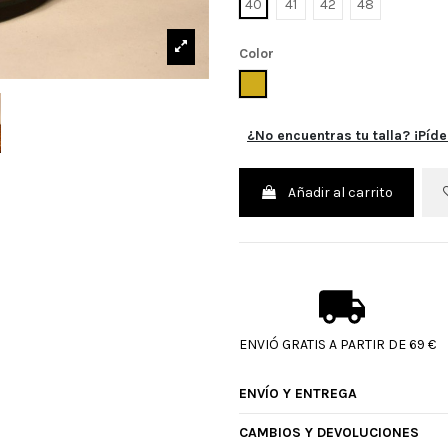
40
41
42
48
Color
MOSTAZA
¿No encuentras tu talla? ¡Píde
Añadir al carrito
ENVIÓ GRATIS A PARTIR DE 69 €
ENVÍO Y ENTREGA
CAMBIOS Y DEVOLUCIONES