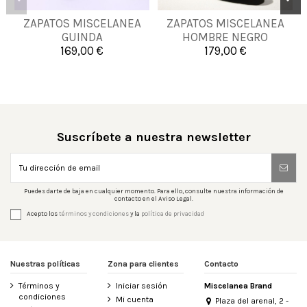
38
39
42
44
ZAPATOS MISCELANEA
ZAPATOS MISCELANEA
41
GUINDA
HOMBRE NEGRO
45
46
47
48
169,00 €
179,00 €

Añadir al carrito

Añadir al carrito
Suscríbete a nuestra newsletter
Puedes darte de baja en cualquier momento. Para ello, consulte nuestra información de
contacto en el Aviso Legal.
Acepto los
términos y condiciones
y la
política de privacidad
Nuestras políticas
Zona para clientes
Contacto
Términos y
Iniciar sesión
Miscelanea Brand
condiciones
Mi cuenta
Plaza del arenal, 2 -