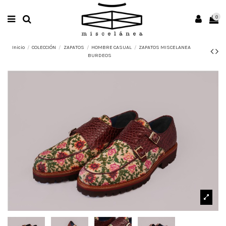
0
Inicio
COLECCIÓN
ZAPATOS
HOMBRE CASUAL
ZAPATOS MISCELANEA
BURDEOS