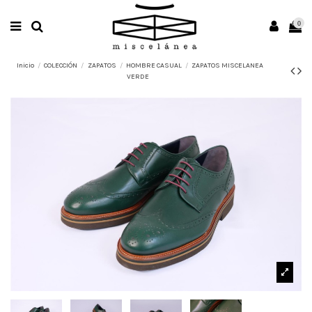
0
Inicio
COLECCIÓN
ZAPATOS
HOMBRE CASUAL
ZAPATOS MISCELANEA
VERDE