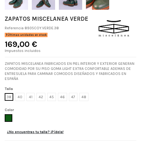
ZAPATOS MISCELANEA VERDE
Referencia
8935COY.VERDE.38
Últimas unidades en stock
169,00 €
Impuestos incluidos
ZAPATOS MISCELANEA FABRICADOS EN PIEL INTERIOR Y EXTERIOR GENERAN
COMODIDAD POR SU PISO GOMA LIGHT EXTRA CONFORTABLE ADEMAS DE
ENTRESUELA PARA CAMINAR COMODOS DISEÑADOS Y FABRICADOS EN
ESPAÑA
Talla
38
40
41
42
45
46
47
48
Color
VERDE
¿No encuentras tu talla? ¡Pídela!