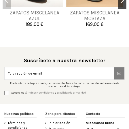
38
39
40
41
ZAPATOS MISCELANEA
ZAPATOS MISCELANEA
39
41
47
42
43
44
45
AZUL
MOSTAZA
46
47
48
189,00 €
169,00 €

Añadir al carrito

Añadir al carrito
Suscríbete a nuestra newsletter
Puedes darte de baja en cualquier momento. Para ello, consulte nuestra información de
contacto en el Aviso Legal.
Acepto los
términos y condiciones
y la
política de privacidad
Nuestras políticas
Zona para clientes
Contacto
Términos y
Iniciar sesión
Miscelanea Brand
condiciones
Mi cuenta