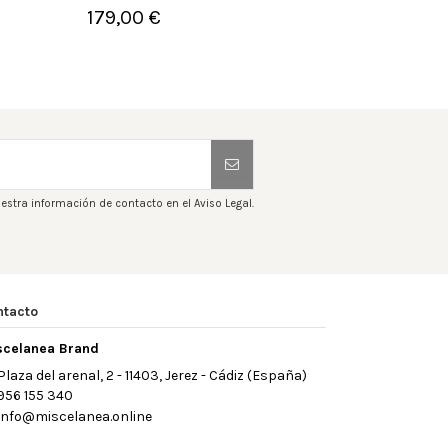
179,00 €
1


Añadir al carrito
A
estra información de contacto en el Aviso Legal.
ntacto
scelanea Brand
Plaza del arenal, 2 - 11403, Jerez - Cádiz (España)
956 155 340
info@miscelanea.online