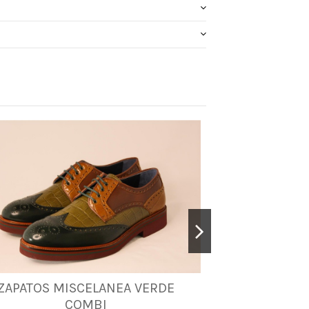
ZAPATOS MISCELANEA VERDE
ZAPATOS MI
39
41
43
44
45
46
48
COMBI