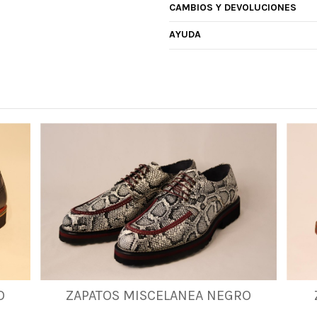
CAMBIOS Y DEVOLUCIONES
AYUDA
38
40
41
43
44
46
47
O
ZAPATOS MISCELANEA NEGRO
48