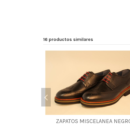
16 productos similares
ZAPATOS MISCELANEA NEGR
41
43
45
46
47
48