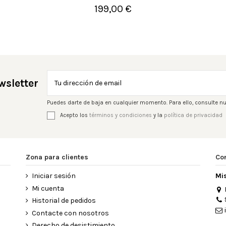
199,00 €

Añadir al carrito
wsletter
Puedes darte de baja en cualquier momento. Para ello, consulte nu
Acepto los
términos y condiciones
y la
política de privacidad
Zona para clientes
Co
Iniciar sesión
Mi
Mi cuenta
Historial de pedidos
Contacte con nosotros
Derecho de desistimiento