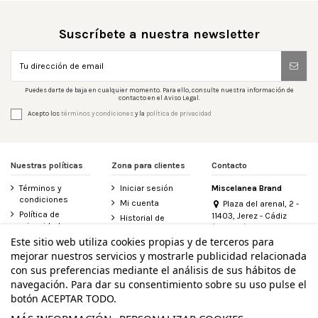
Suscríbete a nuestra newsletter
Puedes darte de baja en cualquier momento. Para ello, consulte nuestra información de
contacto en el Aviso Legal.
Acepto los
términos y condiciones
y la
política de privacidad
Nuestras políticas
Zona para clientes
Contacto
Términos y
Iniciar sesión
Miscelanea Brand
condiciones
Mi cuenta
Plaza del arenal, 2 -
Política de
11403, Jerez - Cádiz
Historial de
privacidad
(España)
pedidos
956 155 340
Este sitio web utiliza cookies propias y de terceros para
Aviso legal
Contacte con
mejorar nuestros servicios y mostrarle publicidad relacionada
Política de
nosotros
info@miscelanea.online
cookies
con sus preferencias mediante el análisis de sus hábitos de
Derecho de
Accesibilidad
desistimiento
navegación. Para dar su consentimiento sobre su uso pulse el
botón ACEPTAR TODO.