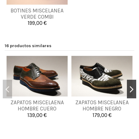
38
39
40
41
BOTINES MISCELANEA
42
43
44
45
VERDE COMBI
46
199,00 €

Añadir al carrito
16 productos similares
ZAPATOS MISCELAENA
ZAPATOS MISCELANEA
38
41
HOMBRE CUERO
HOMBRE NEGRO
139,00 €
179,00 €


Añadir al carrito
Añadir al carrito