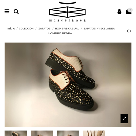
0
Inicio
COLECCIÓN
ZAPATOS
HOMBRE CASUAL
ZAPATOS MISCELANEA
HOMBRE PIEDRA