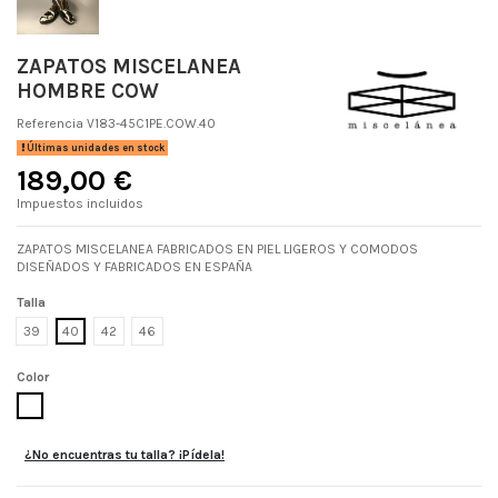
ZAPATOS MISCELANEA
HOMBRE COW
Referencia
V183-45C1PE.COW.40
Últimas unidades en stock
189,00 €
Impuestos incluidos
ZAPATOS MISCELANEA FABRICADOS EN PIEL LIGEROS Y COMODOS
DISEÑADOS Y FABRICADOS EN ESPAÑA
Talla
39
40
42
46
Color
COW
¿No encuentras tu talla? ¡Pídela!