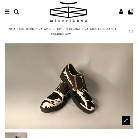
0
Inicio
COLECCIÓN
ZAPATOS
HOMBRE CASUAL
ZAPATOS MISCELANEA
HOMBRE COW