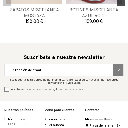
38
39
40
41
ZAPATOS MISCELANEA
BOTINES MISCELANEA
38
39
MOSTAZA
AZUL ROJO
42
44
45
46
199,00 €
199,00 €

Añadir al carrito

Añadir al carrito
Suscríbete a nuestra newsletter
Puedes darte de baja en cualquier momento. Para ello, consulte nuestra información de
contacto en el Aviso Legal.
Acepto los
términos y condiciones
y la
política de privacidad
Nuestras políticas
Zona para clientes
Contacto
Términos y
Iniciar sesión
Miscelanea Brand
condiciones
Mi cuenta
Plaza del arenal, 2 -