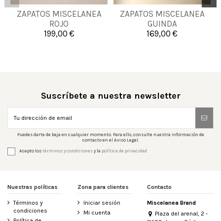
41
43
45
46
ZAPATOS MISCELANEA
ZAPATOS MISCELANEA
38
39
ROJO
GUINDA
47
199,00 €
169,00 €

Añadir al carrito

Añadir al carrito
Suscríbete a nuestra newsletter
Puedes darte de baja en cualquier momento. Para ello, consulte nuestra información de
contacto en el Aviso Legal.
Acepto los
términos y condiciones
y la
política de privacidad
Nuestras políticas
Zona para clientes
Contacto
Términos y
Iniciar sesión
Miscelanea Brand
condiciones
Mi cuenta
Plaza del arenal, 2 -
Política de