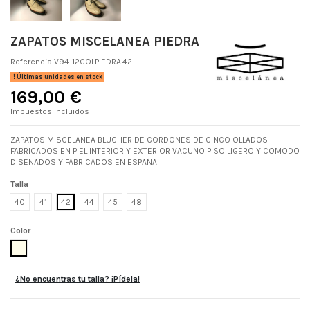
ZAPATOS MISCELANEA PIEDRA
Referencia
V94-12COI.PIEDRA.42
Últimas unidades en stock
169,00 €
Impuestos incluidos
ZAPATOS MISCELANEA BLUCHER DE CORDONES DE CINCO OLLADOS
FABRICADOS EN PIEL INTERIOR Y EXTERIOR VACUNO PISO LIGERO Y COMODO
DISEÑADOS Y FABRICADOS EN ESPAÑA
Talla
40
41
42
44
45
48
Color
PIEDRA
¿No encuentras tu talla? ¡Pídela!