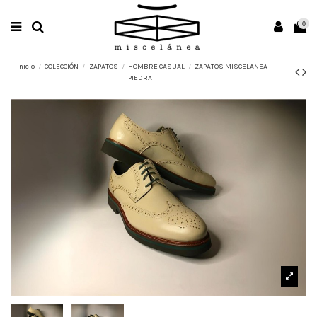
0
Inicio
COLECCIÓN
ZAPATOS
HOMBRE CASUAL
ZAPATOS MISCELANEA
PIEDRA