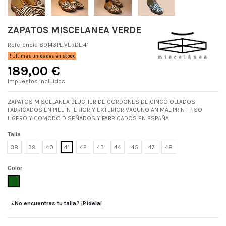
ZAPATOS MISCELANEA VERDE
Referencia
89143PE.VERDE.41
Últimas unidades en stock
189,00 €
Impuestos incluidos
ZAPATOS MISCELANEA BLUCHER DE CORDONES DE CINCO OLLADOS
FABRICADOS EN PIEL INTERIOR Y EXTERIOR VACUNO ANIMAL PRINT PISO
LIGERO Y COMODO DISEÑADOS Y FABRICADOS EN ESPAÑA
Talla
38
39
40
41
42
43
44
45
47
48
Color
VERDE
¿No encuentras tu talla? ¡Pídela!