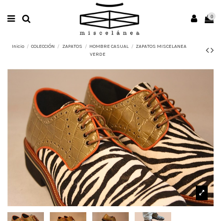
0
Inicio
COLECCIÓN
ZAPATOS
HOMBRE CASUAL
ZAPATOS MISCELANEA
VERDE