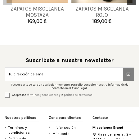
38
39
40
41
39
43
44
45
ZAPATOS MISCELANEA
ZAPATOS MISCELANEA
42
43
44
45
MOSTAZA
ROJO
46
46
47
48
169,00 €
189,00 €

Añadir al carrito

Añadir al carrito
Suscríbete a nuestra newsletter
Puedes darte de baja en cualquier momento. Para ello, consulte nuestra información de
contacto en el Aviso Legal.
Acepto los
términos y condiciones
y la
política de privacidad
Nuestras políticas
Zona para clientes
Contacto
Términos y
Iniciar sesión
Miscelanea Brand
condiciones
Mi cuenta
Plaza del arenal, 2 -
Política de