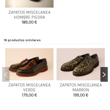
ZAPATOS MISCELANEA
40
41
43
45
HOMBRE PIEDRA
189,00 €

Añadir al carrito
16 productos similares
38
39
40
41
39
40
41
42
ZAPATOS MISCELANEA
ZAPATOS MISCELANEA
VERDE
MARRON
42
43
44
45
43
44
46
48
179,00 €
199,00 €


Añadir al carrito
Añadir al carrito