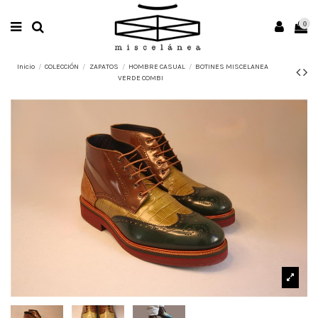
0
Inicio
COLECCIÓN
ZAPATOS
HOMBRE CASUAL
BOTINES MISCELANEA
VERDE COMBI