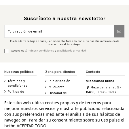
Suscríbete a nuestra newsletter
Puedes darte de baja en cualquier momento. Para ello, consulte nuestra información de
contacto en el Aviso Legal.
Acepto los
términos y condiciones
y la
política de privacidad
Nuestras políticas
Zona para clientes
Contacto
Términos y
Iniciar sesión
Miscelanea Brand
condiciones
Mi cuenta
Plaza del arenal, 2 -
Política de
11403, Jerez - Cádiz
Historial de
privacidad
(España)
pedidos
956 155 340
Este sitio web utiliza cookies propias y de terceros para
Aviso legal
Contacte con
mejorar nuestros servicios y mostrarle publicidad relacionada
Política de
nosotros
info@miscelanea.online
cookies
con sus preferencias mediante el análisis de sus hábitos de
Derecho de
Accesibilidad
desistimiento
navegación. Para dar su consentimiento sobre su uso pulse el
botón ACEPTAR TODO.