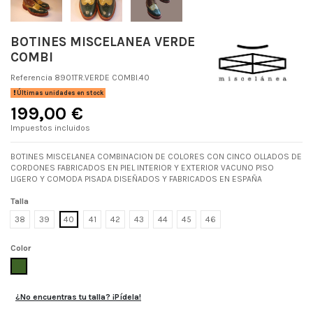
BOTINES MISCELANEA VERDE
COMBI
Referencia
8901TR.VERDE COMBI.40
Últimas unidades en stock
199,00 €
Impuestos incluidos
BOTINES MISCELANEA COMBINACION DE COLORES CON CINCO OLLADOS DE
CORDONES FABRICADOS EN PIEL INTERIOR Y EXTERIOR VACUNO PISO
LIGERO Y COMODA PISADA DISEÑADOS Y FABRICADOS EN ESPAÑA
Talla
38
39
40
41
42
43
44
45
46
Color
VERDE COMBI
¿No encuentras tu talla? ¡Pídela!