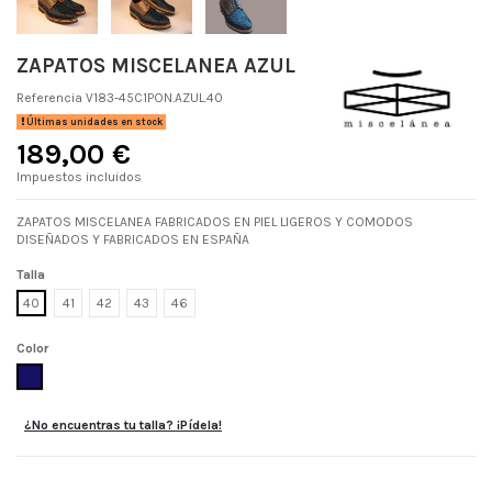
ZAPATOS MISCELANEA AZUL
Referencia
V183-45C1PON.AZUL.40
Últimas unidades en stock
189,00 €
Impuestos incluidos
ZAPATOS MISCELANEA FABRICADOS EN PIEL LIGEROS Y COMODOS
DISEÑADOS Y FABRICADOS EN ESPAÑA
Talla
40
41
42
43
46
Color
AZUL
¿No encuentras tu talla? ¡Pídela!