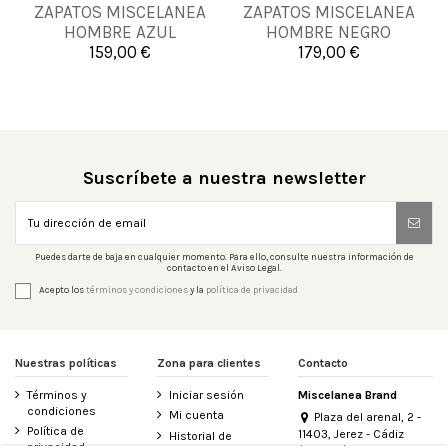
ZAPATOS MISCELANEA
ZAPATOS MISCELANEA
40
41
HOMBRE AZUL
HOMBRE NEGRO
159,00 €
179,00 €


Añadir al carrito
Añadir al carrito
Suscríbete a nuestra newsletter
Puedes darte de baja en cualquier momento. Para ello, consulte nuestra información de
contacto en el Aviso Legal.
Acepto los
términos y condiciones
y la
política de privacidad
Nuestras políticas
Zona para clientes
Contacto
Términos y
Iniciar sesión
Miscelanea Brand
condiciones
Mi cuenta
Plaza del arenal, 2 -
Política de
11403, Jerez - Cádiz
Historial de
privacidad