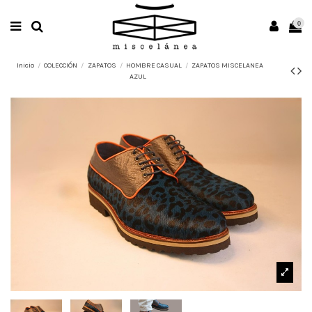
0
Inicio
COLECCIÓN
ZAPATOS
HOMBRE CASUAL
ZAPATOS MISCELANEA
AZUL