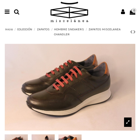
0
Inicio
COLECCIÓN
ZAPATOS
HOMBRE SNEAKERS
ZAPATOS MISCELANEA
CHANDLER