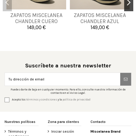
39
40
42
43
ZAPATOS MISCELANEA
ZAPATOS MISCELANEA
39
42
CHANDLER CUERO
CHANDLER AZUL
45
149,00 €
149,00 €

Añadir al carrito

Añadir al carrito
Suscríbete a nuestra newsletter
Puedes darte de baja en cualquier momento. Para ello, consulte nuestra información de
contacto en el Aviso Legal.
Acepto los
términos y condiciones
y la
política de privacidad
Nuestras políticas
Zona para clientes
Contacto
Términos y
Iniciar sesión
Miscelanea Brand