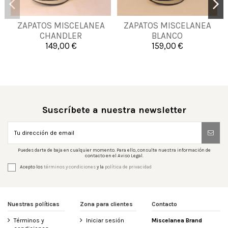
ZAPATOS MISCELANEA
ZAPATOS MISCELANEA
39
40
45
46
39
40
43
44
CHANDLER
BLANCO
149,00 €
159,00 €


Añadir al carrito
Añadir al carrito
Suscríbete a nuestra newsletter
Puedes darte de baja en cualquier momento. Para ello, consulte nuestra información de
contacto en el Aviso Legal.
Acepto los
términos y condiciones
y la
política de privacidad
Nuestras políticas
Zona para clientes
Contacto
Términos y
Iniciar sesión
Miscelanea Brand