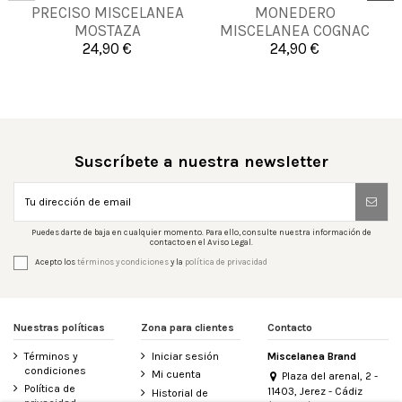
PRECISO MISCELANEA
MONEDERO
UNICA
UNICA
MOSTAZA
MISCELANEA COGNAC
24,90 €
24,90 €


Añadir al carrito
Añadir al carrito
Suscríbete a nuestra newsletter
Puedes darte de baja en cualquier momento. Para ello, consulte nuestra información de
contacto en el Aviso Legal.
Acepto los
términos y condiciones
y la
política de privacidad
Nuestras políticas
Zona para clientes
Contacto
Términos y
Iniciar sesión
Miscelanea Brand
condiciones
Mi cuenta
Plaza del arenal, 2 -
Política de
11403, Jerez - Cádiz
Historial de