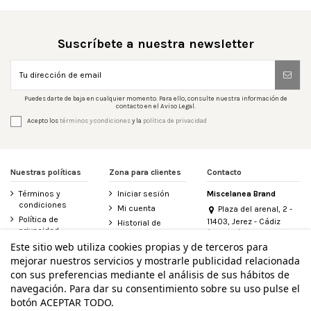
Suscríbete a nuestra newsletter
Puedes darte de baja en cualquier momento. Para ello, consulte nuestra información de
contacto en el Aviso Legal.
Acepto los
términos y condiciones
y la
política de privacidad
Nuestras políticas
Zona para clientes
Contacto
Términos y
Iniciar sesión
Miscelanea Brand
condiciones
Mi cuenta
Plaza del arenal, 2 -
Política de
11403, Jerez - Cádiz
Historial de
privacidad
(España)
pedidos
956 155 340
Este sitio web utiliza cookies propias y de terceros para
Aviso legal
Contacte con
mejorar nuestros servicios y mostrarle publicidad relacionada
Política de
nosotros
info@miscelanea.online
cookies
con sus preferencias mediante el análisis de sus hábitos de
Derecho de
Accesibilidad
desistimiento
navegación. Para dar su consentimiento sobre su uso pulse el
botón ACEPTAR TODO.