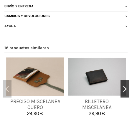
ENVÍO Y ENTREGA
CAMBIOS Y DEVOLUCIONES
AYUDA
16 productos similares
PRECISO MISCELANEA
BILLETERO
UNICA
UNICA
CUERO
MISCELANEA
24,90 €
39,90 €


Añadir al carrito
Añadir al carrito