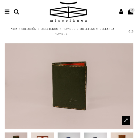
0
Inicio
COLECCIÓN
BILLETEROS
HOMBRE
BILLETERO MISCELANEA
HOMBRE