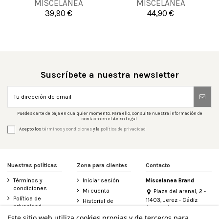
MISCELANEA
MISCELANEA
39,90 €
44,90 €


Añadir al carrito
Añadir al carrito
Suscríbete a nuestra newsletter
Puedes darte de baja en cualquier momento. Para ello, consulte nuestra información de
contacto en el Aviso Legal.
Acepto los
términos y condiciones
y la
política de privacidad
Nuestras políticas
Zona para clientes
Contacto
Términos y
Iniciar sesión
Miscelanea Brand
condiciones
Mi cuenta
Plaza del arenal, 2 -
Política de
11403, Jerez - Cádiz
Historial de
privacidad
(España)
pedidos
956 155 340
Este sitio web utiliza cookies propias y de terceros para
Aviso legal
Contacte con