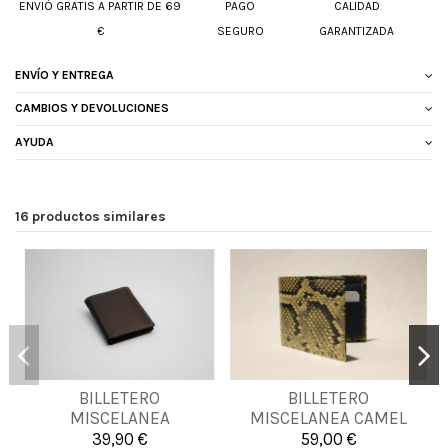
ENVIÓ GRATIS A PARTIR DE 69
PAGO
CALIDAD
€
SEGURO
GARANTIZADA
ENVÍO Y ENTREGA
CAMBIOS Y DEVOLUCIONES
AYUDA
16 productos similares
BILLETERO
BILLETERO
UNICA
UNICA
MISCELANEA
MISCELANEA CAMEL
39,90 €
59,00 €


Añadir al carrito
Añadir al carrito