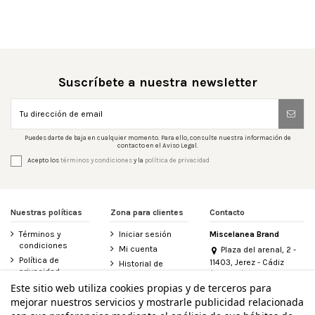
Suscríbete a nuestra newsletter
Puedes darte de baja en cualquier momento. Para ello, consulte nuestra información de
contacto en el Aviso Legal.
Acepto los
términos y condiciones
y la
política de privacidad
Nuestras políticas
Zona para clientes
Contacto
Términos y
Iniciar sesión
Miscelanea Brand
condiciones
Mi cuenta
Plaza del arenal, 2 -
Política de
11403, Jerez - Cádiz
Historial de
privacidad
(España)
pedidos
956 155 340
Este sitio web utiliza cookies propias y de terceros para
Aviso legal
Contacte con
mejorar nuestros servicios y mostrarle publicidad relacionada
Política de
nosotros
info@miscelanea.online
cookies