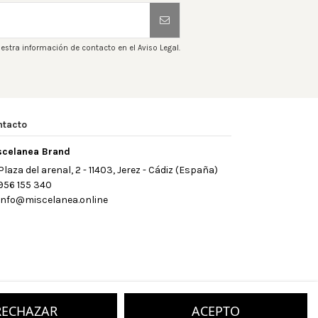
estra información de contacto en el Aviso Legal.
ntacto
scelanea Brand
Plaza del arenal, 2 - 11403, Jerez - Cádiz (España)
956 155 340
info@miscelanea.online
RECHAZAR
ACEPTO