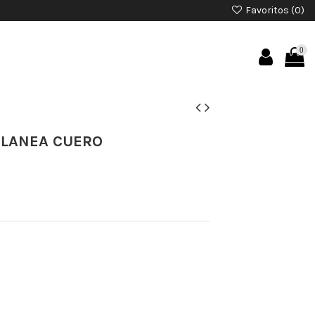
Favoritos (
0
)
0
ELANEA CUERO