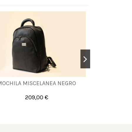
MOCHILA MISCELANEA NEGRO
BOLSO MIS
UNICA
209,00 €
1


Añadir al carrito
A