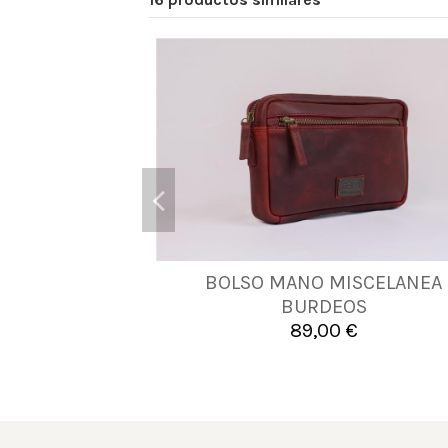
BOLSO MANO MISCELANEA
UNICA
BURDEOS
89,00 €

Añadir al carrito