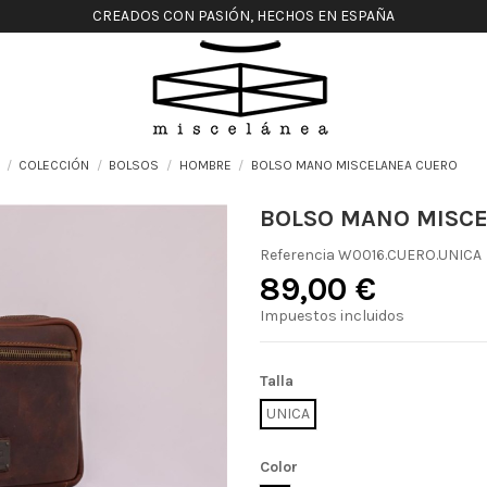
CREADOS CON PASIÓN, HECHOS EN ESPAÑA
COLECCIÓN
BOLSOS
HOMBRE
BOLSO MANO MISCELANEA CUERO
BOLSO MANO MISC
Referencia
W0016.CUERO.UNICA
89,00 €
Impuestos incluidos
Talla
UNICA
Color